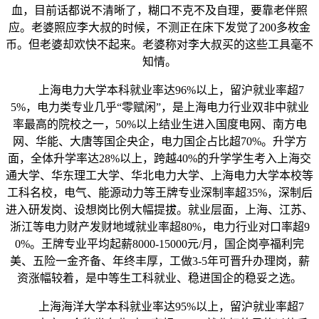
血，目前话都说不清晰了，糊口不克不及自理，要靠老伴照
应。老婆照应李大叔的时候，不测正在床下发觉了200多枚金
币。但老婆却欢快不起来。老婆称对李大叔买的这些工具毫不
知情。
上海电力大学本科就业率达96%以上，留沪就业率超7
5%，电力类专业几乎“零赋闲”，是上海电力行业双非中就业
率最高的院校之一，50%以上结业生进入国度电网、南方电
网、华能、大唐等国企央企，电力国企占比超70%。升学方
面，全体升学率达28%以上，跨越40%的升学学生考入上海交
通大学、华东理工大学、华北电力大学、上海电力大学本校等
工科名校，电气、能源动力等王牌专业深制率超35%，深制后
进入研发岗、设想岗比例大幅提拔。就业层面，上海、江苏、
浙江等电力财产发财地域就业率超80%，电力行业对口率超9
0%。王牌专业平均起薪8000-15000元/月，国企岗亭福利完
美、五险一金齐备、年终丰厚，工做3-5年可晋升办理岗，薪
资涨幅较着，是中等生工科就业、稳进国企的稳妥之选。
上海海洋大学本科就业率达95%以上，留沪就业率超7