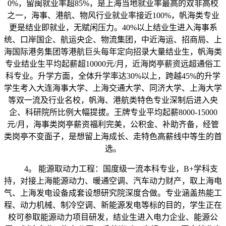
0%，留闽就业率超85%，是上海当地就业率最高的双非高校
之一，海事、港航、物风行业就业率接近100%，帆海类专业
更是结业即就业，无赋闲压力。40%以上结业生进入海事系
统、口岸国企、航运央企、物流集团，中近海运、招商局、上
海国际港务集团等港航巨头每年定向招录大量结业生，帆海类
专业结业生平均起薪超10000元/月，近海岗亭薪资远超通俗工
科专业。升学方面，全体升学率达30%以上，跨越45%的升学
学生考入大连海事大学、上海交通大学、同济大学、上海大学
等双一流及行业名校，帆海、港航类特色专业深制后进入央
企、科研院所比例大幅提拔。王牌专业平均起薪8000-15000
元/月，海事类岗亭薪资福利完美，公积金、补助齐备，经管
类岗亭不变面子，是想留上海成长、走特色高薪线中等生的首
选。
4。 能源取动力工程：国度级一流本科专业，B+学科支
持，对接上海能源动力、暖通空调、汽车动力财产，取上海电
气、上海发电设备成套设想研究院深度合做。专业涵盖热能工
程、动力机械、制冷空调、新能源发电等标的目的，学生正在
校可参取能源动力项目研发，结业生进入电力企业、能源公