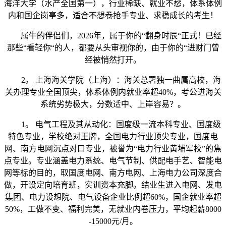
海洋大学（水产全国第一），行业稀缺、就业不愁，体系体例
内和国企岗亭多，适合不想卷抢手专业、求稳成长的考生！
属牛的伴侣们，2026年，属于你的“翻身时辰“正式！已经
那些“看轻你“的人，都要从头审视你的，由于你的“进财门曾
经被悄然打开。
2。 上海海关学院（上海）：海关总署独一曲属高校，海
关办理专业全国顶尖，体系体例内就业率超40%，考公进海关
系统劣势极大，分数适中、上岸容易？。
1。 电气工程及其从动化：国度级一流本科专业、国度级
特色专业，学校绝对王牌，全国电力行业顶尖专业，国度电
网、南方电网沉点对口专业，被誉为“电力行业黄埔军校”的焦
点专业。专业涵盖电力系统、电气节制、供配电手艺、智能电
网等标的目的，取国度电网、南方电网、上海电力公司深度合
做，开设定向培育班，实训资本充脚。结业生进入电网、发电
集团、电力设想院、电气设备企业比例超60%，国企就业率超
50%，工做不变、福利完美，无就业内卷压力，平均起薪8000
-15000元/月。