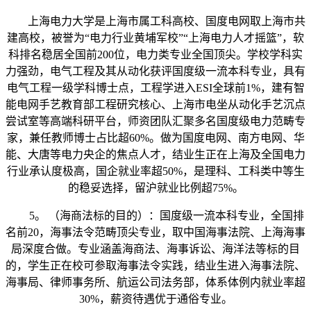
上海电力大学是上海市属工科高校、国度电网取上海市共
建高校，被誉为“电力行业黄埔军校”“上海电力人才摇篮”，软
科排名稳居全国前200位，电力类专业全国顶尖。学校学科实
力强劲，电气工程及其从动化获评国度级一流本科专业，具有
电气工程一级学科博士点，工程学进入ESI全球前1%，建有智
能电网手艺教育部工程研究核心、上海市电坐从动化手艺沉点
尝试室等高端科研平台，师资团队汇聚多名国度级电力范畴专
家，兼任教师博士占比超60%。做为国度电网、南方电网、华
能、大唐等电力央企的焦点人才，结业生正在上海及全国电力
行业承认度极高，国企就业率超50%，是理科、工科类中等生
的稳妥选择，留沪就业比例超75%。
5。 （海商法标的目的）：国度级一流本科专业，全国排
名前20，海事法令范畴顶尖专业，取中国海事法院、上海海事
局深度合做。专业涵盖海商法、海事诉讼、海洋法等标的目
的，学生正在校可参取海事法令实践，结业生进入海事法院、
海事局、律师事务所、航运公司法务部，体系体例内就业率超
30%，薪资待遇优于通俗专业。