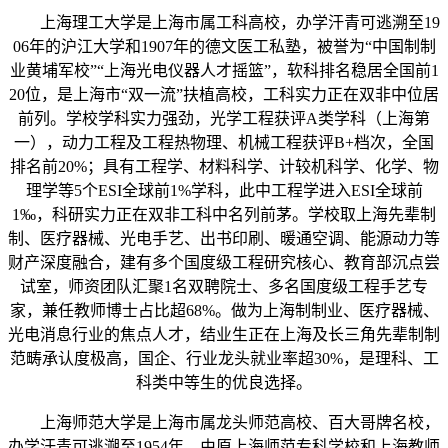
上海理工大学是上海市属工科高校，办学汗青可逃溯至19
06年的沪江大学和1907年的德文医工私塾，被誉为“中国制制
业黄埔军校”“上海光电仪器人才摇篮”，软科排名稳居全国前1
20位，是上海市“双一流”扶植高校，工科实力正在双非中位居
前列。学校学科实力强劲，光学工程获评A类学科（上海第
一），动力工程及工程热物理、机械工程获评B+档次，全国
排名前20%；具有工程学、材料科学、计较机科学、化学、物
理学等5个ESI全球前1%学科，此中工程学进入ESI全球前
1‰，科研实力正在双非工科中名列前茅。学校取上海先辈制
制、医疗器械、光电手艺、出书印刷、暖通空调、能源动力等
财产深度融合，建有多个国度级工程研究核心、教育部沉点尝
试室，师资团队汇聚1名双聘院士、多名国度级工程手艺专
家，兼任教师博士占比超68%。做为上海制制业、医疗器械、
光电消息行业的焦点人才，结业生正在上海及长三角先辈制制
范畴承认度极高，国企、行业龙头就业率超30%，是理科、工
科类中等生的优良选择。
上海师范大学是上海市属龙头师范高校、百大哥牌名校，
办学汗青可逃溯至1954年，由原上海师范专科学校和上海教师