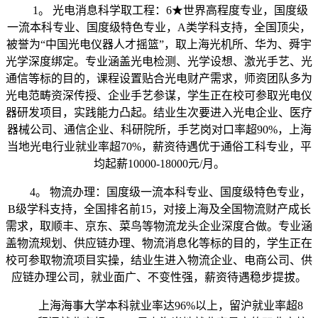
1。 光电消息科学取工程：6★世界高程度专业，国度级
一流本科专业、国度级特色专业，A类学科支持，全国顶尖，
被誉为“中国光电仪器人才摇篮”，取上海光机所、华为、舜宇
光学深度绑定。专业涵盖光电检测、光学设想、激光手艺、光
通信等标的目的，课程设置贴合光电财产需求，师资团队多为
光电范畴资深传授、企业手艺参谋，学生正在校可参取光电仪
器研发项目，实践能力凸起。结业生次要进入光电企业、医疗
器械公司、通信企业、科研院所，手艺岗对口率超90%，上海
当地光电行业就业率超70%，薪资待遇优于通俗工科专业，平
均起薪10000-18000元/月。
4。 物流办理：国度级一流本科专业、国度级特色专业，
B级学科支持，全国排名前15，对接上海及全国物流财产成长
需求，取顺丰、京东、菜鸟等物流龙头企业深度合做。专业涵
盖物流规划、供应链办理、物流消息化等标的目的，学生正在
校可参取物流项目实操，结业生进入物流企业、电商公司、供
应链办理公司，就业面广、不变性强，薪资待遇稳步提拔。
上海海事大学本科就业率达96%以上，留沪就业率超8