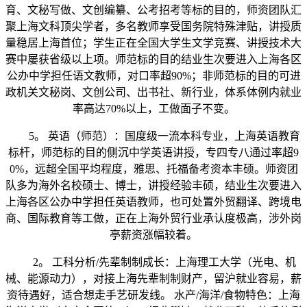
育、文秘写做、文创编纂、公考招考等标的目的，师资团队汇
聚上海文科顶尖学者，多名教师享受国务院特殊津贴，讲授质
量稳居上海首位；学生正在全国大学生文学竞赛、讲授技术大
赛中屡获省级以上项。师范标的目的结业生次要进入上海各区
公办中学担任语文教师，对口率超90%；非师范标的目的可进
政机关文秘岗、文创公司、出书社、新行业，体系体例内就业
率高达70%以上，工做面子不变。
5。 英语（师范）：国度级一流本科专业，上海英语教育
标杆，师范标的目的侧沉中学英语讲授，专四专八通过率超9
0%，远超全国平均程度，雅思、托福备考资本丰硕。师资团
队多为海外名校硕士、博士，讲授经验丰硕，结业生次要进入
上海各区公办中学担任英语教师，也可处置外贸翻译、跨境电
商、国际教育等工做，正在上海外贸行业承认度极高，涉外岗
亭薪资涨幅较着。
2。 工科分析/先辈制制成长：上海理工大学（光电、机
械、能源动力），对接上海先辈制制财产，留沪就业容易，薪
资待遇好，适合想走手艺研发线。 水产/海洋/食物特色：上海