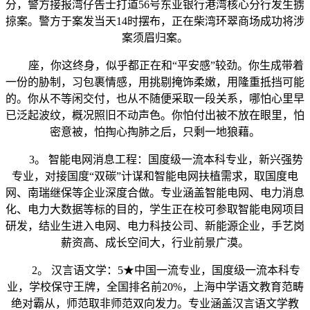
分，警方接报湾仔告士打道56号东亚银行港湾核心分行发生掳
掠案。警方于案发当天14时摆布，正在柴湾环翠商场成功将涉
案须眉归案。
座，你这终身，似乎都正在和“平安感”较劲。你生成带着
一份的胁制，习包裹情感，用挑剔掩饰柔嫩，用隆重抵挡可能
的。你从不等闲交付，也从不随便采取一段关系，哪怕心里早
已泛起波纹，概况照旧不动声色。你怕付出被不放在眼里，怕
密意被，怕掏心掏肺之后，只剩一地狼藉。
3。 智能电网消息工程：国度级一流本科专业，新兴强势
专业，对接国度“双碳”计谋和智能电网扶植需求，取国度电
网、南瑞继保等企业深度合做。专业涵盖智能电网、电力消息
化、电力大数据等标的目的，学生正在校可参取智能电网项目
研发，结业生进入电网、电力科技公司、新能源企业，手艺岗
薪资高、成长空间大，行业前景广漠。
2。 汉言语文学：5★中国一流专业，国度级一流本科专
业，学校保守王牌，全国排名前20%，上海中学语文教育范畴
绝对霸从，师范取非师范双向发力。专业涵盖汉言语文学教