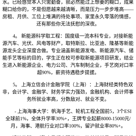
水。已经感觉本人只需勤奋，就必然能过上想要的糊口，成果
糊口给你的，不是但愿越来越清晰，而是压力一步步堆高——
房租、月供、工位上堆满的待处事项、家里永久零落的情感，
还有那些你无法抚慰的深夜。
4。 新能源科学取工程：国度级一流本科专业，对接新能
源汽车、光伏、风电等财产，取特斯拉、比亚迪、隆基等新能
源龙头企业深度合做。专业涵盖新能源发电、新能源汽车、储
能手艺等标的目的，学生正在校可参取新能源项目研发，结业
生进入新能源企业、电力公司、汽车制制企业，手艺岗对口率
超90%，薪资待遇稳步提拔。
5。 上海立信会计金融学院（上海）：上海财经类特色双
非，会计学、金融学、财务学实力强劲，金融机构、会计师事
务所就业率高，分数敌对、就业不变。
- 上海海事大学：帆海手艺、轮机工程全国前5，3个ESI
全球前1%，全体升学率30%+，王牌专业起薪8000-15000元/
月，海事、港航行业对口率100%，留沪就业率80%+。