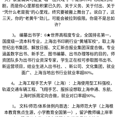
剧，而是你心里那些积累已久的、关于义务、关于付出、关于
“凭什么老是我”的心里戏，终究要被搬上舞台了。说白了，这
三天，你的“老黄牛”劲儿，可能会被拉到极限。你是不是总如
许？
3。 编纂出书学：6★世界高程度专业，全国排名第一，
国度级一流本科专业，上海出书印刷行业“黄埔军校”，取上海
世纪出书集团、解放日报、文汇新合报业集团深度合做。专业
涵盖数字出书、新手艺、图书编纂、出书办理等标的目的，师
资团队多为出书行业资深专家，学生正在校可参取图书出书、
新运营项目，结业生进入出书社、、新公司、文化集团，就业
面广、上海当地出书行业就业率超80%。
4。 上海工程手艺大学（上海）：上海使用型工科强校，
轨道交通车辆工程、飞翔手艺、服拆设想取上海申通、东航、
上海时拆周定向合做，就业对口率超90%。
1。 文科/师范/体系体例内首选：上海师范大学（上海根
本教育焦点生源，小学教育全国第一），留沪教师编上岸率