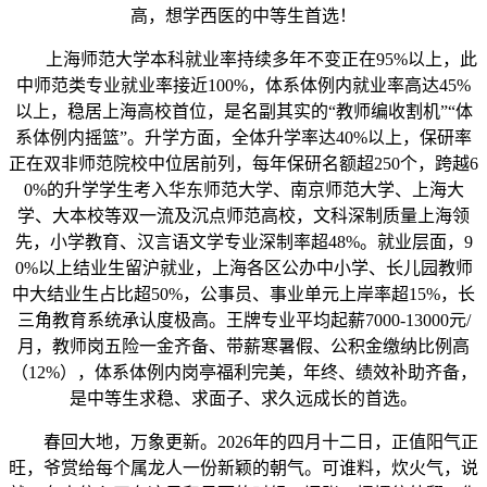
高，想学西医的中等生首选！
上海师范大学本科就业率持续多年不变正在95%以上，此
中师范类专业就业率接近100%，体系体例内就业率高达45%
以上，稳居上海高校首位，是名副其实的“教师编收割机”“体
系体例内摇篮”。升学方面，全体升学率达40%以上，保研率
正在双非师范院校中位居前列，每年保研名额超250个，跨越6
0%的升学学生考入华东师范大学、南京师范大学、上海大
学、大本校等双一流及沉点师范高校，文科深制质量上海领
先，小学教育、汉言语文学专业深制率超48%。就业层面，9
0%以上结业生留沪就业，上海各区公办中小学、长儿园教师
中大结业生占比超50%，公事员、事业单元上岸率超15%，长
三角教育系统承认度极高。王牌专业平均起薪7000-13000元/
月，教师岗五险一金齐备、带薪寒暑假、公积金缴纳比例高
（12%），体系体例内岗亭福利完美，年终、绩效补助齐备，
是中等生求稳、求面子、求久远成长的首选。
春回大地，万象更新。2026年的四月十二日，正值阳气正
旺，爷赏给每个属龙人一份新颖的朝气。可谁料，炊火气，说