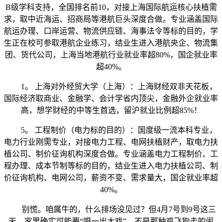
B级学科支持，全国排名前10，对接上海国际航运核心扶植需
求，取中近海运、招商局等港航巨头深度合做。专业涵盖国际
航运办理、口岸运营、物流供应链、海事法令等标的目的，学
生正在校可参取港航企业练习，结业生进入港航央企、物流集
团、货代公司，上海当地港航行业就业率超80%，国企就业率
超40%。
1。 上海对外经贸大学（上海）：上海财经双非天花板，
国际经济取商业、金融学、会计学省内顶尖，金融外企就业率
高，想学财经的中等生首选，留沪就业比例超85%！
5。 工程制价（电力标的目的）：国度级一流本科专业，
电力行业刚需专业，对接电力工程、电网扶植财产，取电力扶
植公司、制价征询机构深度合做。专业涵盖电力工程制价、工
程办理、成本节制等标的目的，结业生进入电力扶植公司、制
价征询机构、电网公司，薪资不变、需求量大，国企就业率超
40%。
别慌。咱属牛的，什么排场没见过？但4月7号到9号这三
天，家里确实可能要“唱一出大戏”。不是那种鸡飞狗走的闹