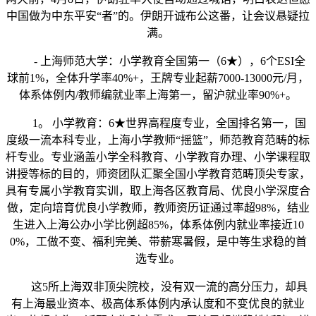
中国做为中东平安“者”的。伊朗开诚布公这番，让会议悬疑拉
满。
- 上海师范大学：小学教育全国第一（6★），6个ESI全
球前1%，全体升学率40%+，王牌专业起薪7000-13000元/月，
体系体例内/教师编就业率上海第一，留沪就业率90%+。
1。 小学教育：6★世界高程度专业，全国排名第一，国
度级一流本科专业，上海小学教师“摇篮”，师范教育范畴的标
杆专业。专业涵盖小学全科教育、小学教育办理、小学课程取
讲授等标的目的，师资团队汇聚全国小学教育范畴顶尖专家，
具有专属小学教育实训，取上海各区教育局、优良小学深度合
做，定向培育优良小学教师，教师资历证通过率超98%，结业
生进入上海公办小学比例超85%，体系体例内就业率接近10
0%，工做不变、福利完美、带薪寒暑假，是中等生求稳的首
选专业。
这5所上海双非顶尖院校，没有双一流的高分压力，却具
有上海最业资本、极高体系体例内承认度和不变优良的就业