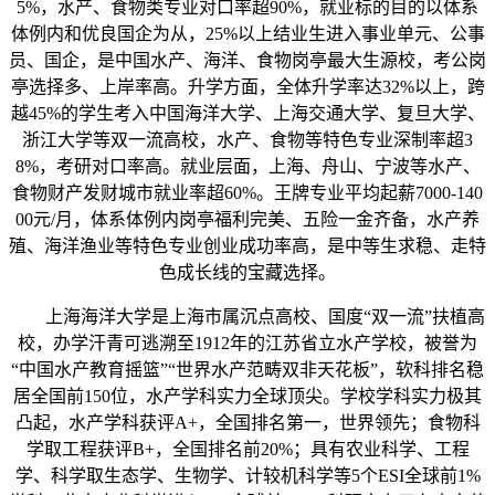
5%，水产、食物类专业对口率超90%，就业标的目的以体系
体例内和优良国企为从，25%以上结业生进入事业单元、公事
员、国企，是中国水产、海洋、食物岗亭最大生源校，考公岗
亭选择多、上岸率高。升学方面，全体升学率达32%以上，跨
越45%的学生考入中国海洋大学、上海交通大学、复旦大学、
浙江大学等双一流高校，水产、食物等特色专业深制率超3
8%，考研对口率高。就业层面，上海、舟山、宁波等水产、
食物财产发财城市就业率超60%。王牌专业平均起薪7000-140
00元/月，体系体例内岗亭福利完美、五险一金齐备，水产养
殖、海洋渔业等特色专业创业成功率高，是中等生求稳、走特
色成长线的宝藏选择。
上海海洋大学是上海市属沉点高校、国度“双一流”扶植高
校，办学汗青可逃溯至1912年的江苏省立水产学校，被誉为
“中国水产教育摇篮”“世界水产范畴双非天花板”，软科排名稳
居全国前150位，水产学科实力全球顶尖。学校学科实力极其
凸起，水产学科获评A+，全国排名第一，世界领先；食物科
学取工程获评B+，全国排名前20%；具有农业科学、工程
学、科学取生态学、生物学、计较机科学等5个ESI全球前1%