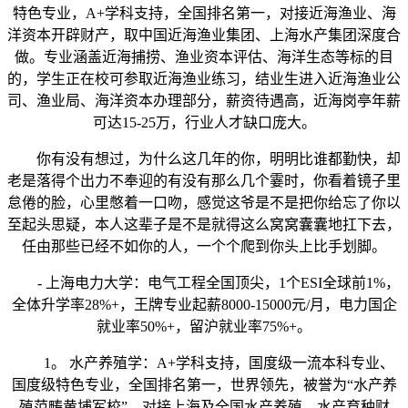
特色专业，A+学科支持，全国排名第一，对接近海渔业、海
洋资本开辟财产，取中国近海渔业集团、上海水产集团深度合
做。专业涵盖近海捕捞、渔业资本评估、海洋生态等标的目
的，学生正在校可参取近海渔业练习，结业生进入近海渔业公
司、渔业局、海洋资本办理部分，薪资待遇高，近海岗亭年薪
可达15-25万，行业人才缺口庞大。
你有没有想过，为什么这几年的你，明明比谁都勤快，却
老是落得个出力不奉迎的有没有那么几个霎时，你看着镜子里
怠倦的脸，心里憋着一口吻，感觉这爷是不是把你给忘了你以
至起头思疑，本人这辈子是不是就得这么窝窝囊囊地扛下去，
任由那些已经不如你的人，一个个爬到你头上比手划脚。
- 上海电力大学：电气工程全国顶尖，1个ESI全球前1%，
全体升学率28%+，王牌专业起薪8000-15000元/月，电力国企
就业率50%+，留沪就业率75%+。
1。 水产养殖学：A+学科支持，国度级一流本科专业、
国度级特色专业，全国排名第一，世界领先，被誉为“水产养
殖范畴黄埔军校”，对接上海及全国水产养殖、水产育种财