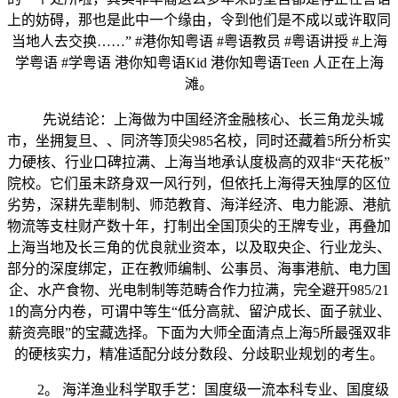
上的妨碍，那也是此中一个缘由，令到他们是不成以或许取同
当地人去交换……” #港你知粤语 #粤语教员 #粤语讲授 #上海
学粤语 #学粤语 港你知粤语Kid 港你知粤语Teen 人正在上海
滩。
先说结论：上海做为中国经济金融核心、长三角龙头城
市，坐拥复旦、、同济等顶尖985名校，同时还藏着5所分析实
力硬核、行业口碑拉满、上海当地承认度极高的双非“天花板”
院校。它们虽未跻身双一风行列，但依托上海得天独厚的区位
劣势，深耕先辈制制、师范教育、海洋经济、电力能源、港航
物流等支柱财产数十年，打制出全国顶尖的王牌专业，再叠加
上海当地及长三角的优良就业资本，以及取央企、行业龙头、
部分的深度绑定，正在教师编制、公事员、海事港航、电力国
企、水产食物、光电制制等范畴合作力拉满，完全避开985/21
1的高分内卷，可谓中等生“低分高就、留沪成长、面子就业、
薪资亮眼”的宝藏选择。下面为大师全面清点上海5所最强双非
的硬核实力，精准适配分歧分数段、分歧职业规划的考生。
2。 海洋渔业科学取手艺：国度级一流本科专业、国度级