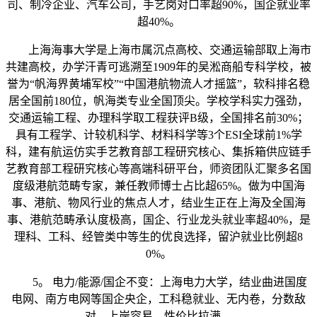
司、制冷企业、汽车公司，手艺岗对口率超90%，国企就业率
超40%。
上海海事大学是上海市属沉点高校、交通运输部取上海市
共建高校，办学汗青可逃溯至1909年的吴淞商船专科学校，被
誉为“帆海界黄埔军校”“中国港航物流人才摇篮”，软科排名稳
居全国前180位，帆海类专业全国顶尖。学校学科实力强劲，
交通运输工程、办理科学取工程获评B级，全国排名前30%；
具有工程学、计较机科学、材料科学等3个ESI全球前1%学
科，建有航运仿实手艺教育部工程研究核心、集拆箱供应链手
艺教育部工程研究核心等高端科研平台，师资团队汇聚多名国
度级港航范畴专家，兼任教师博士占比超65%。做为中国海
事、港航、物风行业的焦点人才，结业生正在上海及全国海
事、港航范畴承认度极高，国企、行业龙头就业率超40%，是
理科、工科、经管类中等生的优良选择，留沪就业比例超8
0%。
5。 电力/能源/国企不变：上海电力大学，结业曲进国度
电网、南方电网等国企央企，工科稳就业、无内卷，分数敌
对、上岸容易，性价比拉满。