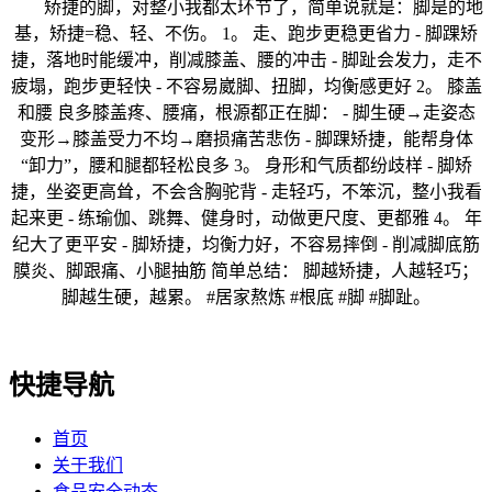
矫捷的脚，对整小我都太环节了，简单说就是：脚是的地
基，矫捷=稳、轻、不伤。 1。 走、跑步更稳更省力 - 脚踝矫
捷，落地时能缓冲，削减膝盖、腰的冲击 - 脚趾会发力，走不
疲塌，跑步更轻快 - 不容易崴脚、扭脚，均衡感更好 2。 膝盖
和腰 良多膝盖疼、腰痛，根源都正在脚： - 脚生硬→走姿态
变形→膝盖受力不均→磨损痛苦悲伤 - 脚踝矫捷，能帮身体
“卸力”，腰和腿都轻松良多 3。 身形和气质都纷歧样 - 脚矫
捷，坐姿更高耸，不会含胸驼背 - 走轻巧，不笨沉，整小我看
起来更 - 练瑜伽、跳舞、健身时，动做更尺度、更都雅 4。 年
纪大了更平安 - 脚矫捷，均衡力好，不容易摔倒 - 削减脚底筋
膜炎、脚跟痛、小腿抽筋 简单总结： 脚越矫捷，人越轻巧；
脚越生硬，越累。 #居家熬炼 #根底 #脚 #脚趾。
快捷导航
首页
关于我们
食品安全动态