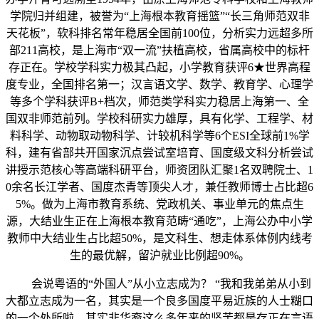
学院归并组建，被誉为“上海根本教育摇篮”“长三角师范双非
天花板”，软科排名常年稳居全国前100位，分析实力远超多所
部211高校，是上海市“双一流”扶植高校，省属高校中的标杆
存正在。学校学科实力极其凸起，小学教育获评6★世界高程
度专业，全国排名第一；汉言语文学、数学、教育学、心理学
等多个学科获评B+档次，师范类学科实力稳居上海第一、全
国双非师范前列。学校科研实力雄厚，具有化学、工程学、材
料科学、动物取动物科学、计较机科学等6个ESI全球前1%学
科，建有省部共开国家沉点尝试室培育、国度级文科分析尝试
讲授示范核心等高端科研平台，师资团队汇聚1名双聘院士、1
0余名长江学者、国度杰青等顶尖人才，兼任教师博士占比超6
5%。做为上海市教育系统、党政机关、事业单元的焦点生
源，大结业生正在上海根本教育范畴“通吃”，上海公办中小学
教师中大结业生占比超50%，是文科生、想走体系体例内线考
生的最优解，留沪就业比例超90%。
会说粤语的“外国人”从小立志成为？ “我和我弟弟从小到
大都立志成为一名，其实是一个良多国度平易近族的人士糊口
的一个处所啦，其实非华裔这么多年来的坚苦都是存正在言语