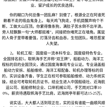
业、留沪成长的优良选择。
你的糊口为何总像一团乱麻？别傻了，根源全正在阿谁死
赖着不走的吸血鬼身上。 每天鸡飞狗走，手机提醒声响个不
断，工做大山压顶。你累得像条狗，满肚子苦水倒不出半滴。
旁人轻飘飘一句“大师都挺难”，间接把你堵死正在墙角。属鼠
的人骨子里带着要强，打落牙齿和血吞，生怕团队，唯恐惹家
人失望。
2。 轮机工程：国度级一流本科专业、国度级特色专业，
全国排名前5，取帆海手艺并称“双王牌”，船舶动力、海洋工
程标的目的全国顶尖，通过国度海事局专业认证。专业涵盖船
舶动力安拆、船舶维修、海洋工程配备、轮机办理等标的目
的，实训设备齐备，学生正在校可参取船舶维修、动力系统实
操，结业可考取轮机员证书，结业生进入中国船级社、近海航
运公司、船舶修制企业、口岸机械公司，手艺岗对口率10
0%，薪资待遇取帆海手艺比肩，近海岗亭年薪可达15-25万。
说实话，大大都人活到现正在，实的没有谁能一曲顺风顺