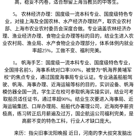
高，稳妥不内卷，适合想留上海当教员的中等生。
5。 农林经济办理：国度级一流本科专业、国度级特色专
业，对接上海及全国农林、水产经济办理财产，取农业农村
部、上海市农业农村委员会深度合做。专业涵盖农林经济办
理、渔业经济办理、食物企业办理等标的目的，结业生进入农
业农村局、渔业局、水产食物企业办理部分，体系体例内就业
率超25%，工做不变、福利完美。
1。 帆海手艺：国度级一流本科专业、国度级特色专业，
全国排名前5，海事系统对口率100%，被誉为“帆海界黄埔军
校”的焦点专业，通过国度海事局专业认证。专业涵盖船舶驾
驶、帆海、海事办理、近海运输等标的目的，实训设备、帆海
模仿器全国一流，学生正在校可参取帆海实操实训，结业可考
取船员适任证书，通过率超90%。结业生次要进入海事局、近
海运输集团、口岸办理局、船舶代办署理公司，近海岗亭薪资
极高，练习转正后月薪遍及过万，国企航运公司福利完美，是
高薪不变的特色工科，行业人才缺口庞大。
来历：指尖旧事沈阳晚报 近日，河南的李大叔突发脑出