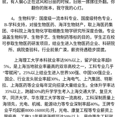
就，有人偏心正在这风和日丽的时候，旧账一摞摞往外翻。你
翻你的账本，我守我的心灯。
4。 生物科学：国度级一流本科专业、国度级特色专业，
B-学科支持，对接生物医药、海洋生物财产，取上海医药集
团、中科院上海生物化学取细胞生物学研究所深度合做。专业
涵盖生物科学、生物手艺、生物制药等标的目的，学生正在校
可参取生物医药研发项目，结业生进入生物医药企业、科研院
所、病院查验科，行业前景广漠，薪资待遇稳步提拔。
上海理工大学本科就业率达96%以上，留沪就业率超8
5%，是上海当地就业率最高的双非高校之一，工科专业几乎
“零赋闲”。25%以上结业生进入世界500强、中国500强企业，
国企、行业龙头就业率超30%，上海电气、上汽集团、特斯
拉、上海医药等企业每年定向招录大量结业生。全体升学率达
35%以上，跨越50%的升学学生考入上海交通大学、复旦大
学、同济大学、华东理工大学等双一流高校，工科深制质量上
海领先，光电、机械、能源动力等专业深制率超40%。王牌专
业平均起薪8000-16000元/月，光电、康复工程等专业薪资上
限极高，工做3-5年薪资涨幅可达50%以上，是中等生工科就