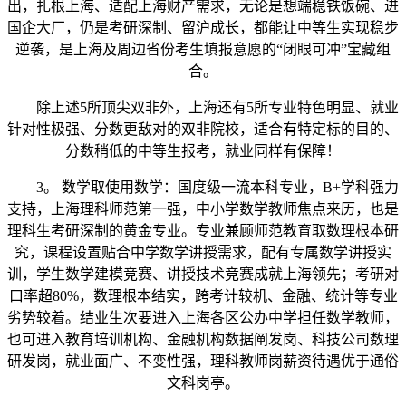
出，扎根上海、适配上海财产需求，无论是想端稳铁饭碗、进
国企大厂，仍是考研深制、留沪成长，都能让中等生实现稳步
逆袭，是上海及周边省份考生填报意愿的“闭眼可冲”宝藏组
合。
除上述5所顶尖双非外，上海还有5所专业特色明显、就业
针对性极强、分数更敌对的双非院校，适合有特定标的目的、
分数稍低的中等生报考，就业同样有保障！
3。 数学取使用数学：国度级一流本科专业，B+学科强力
支持，上海理科师范第一强，中小学数学教师焦点来历，也是
理科生考研深制的黄金专业。专业兼顾师范教育取数理根本研
究，课程设置贴合中学数学讲授需求，配有专属数学讲授实
训，学生数学建模竞赛、讲授技术竞赛成就上海领先；考研对
口率超80%，数理根本结实，跨考计较机、金融、统计等专业
劣势较着。结业生次要进入上海各区公办中学担任数学教师，
也可进入教育培训机构、金融机构数据阐发岗、科技公司数理
研发岗，就业面广、不变性强，理科教师岗薪资待遇优于通俗
文科岗亭。