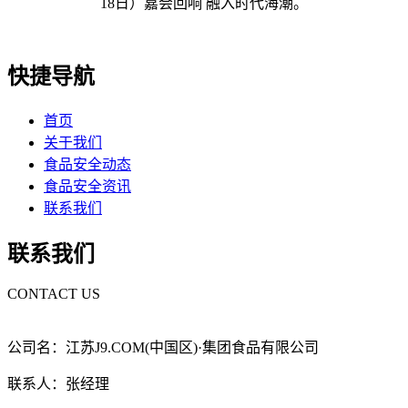
18日）嘉会回响 融入时代海潮。
快捷导航
首页
关于我们
食品安全动态
食品安全资讯
联系我们
联系我们
CONTACT US
公司名：江苏J9.COM(中国区)·集团食品有限公司
联系人：张经理