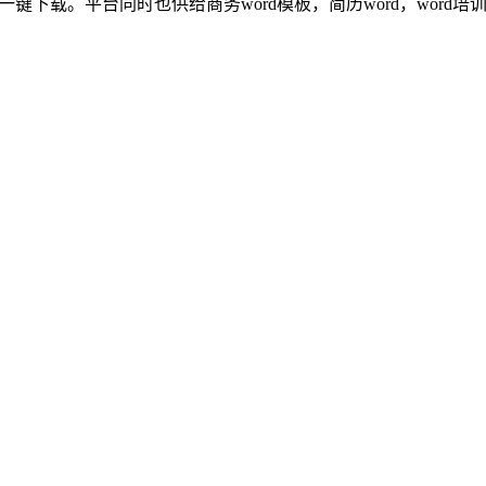
载。平台同时也供给商务word模板，简历word，word培训