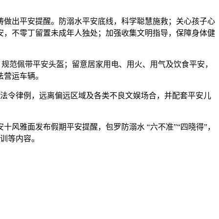
做出平安提醒。防溺水平安底线，科学聪慧施救；关心孩子心
安，不零丁留置未成年人独处；加强收集文明指导，保障身体健
、规范佩带平安头盔；留意居家用电、用火、用气及饮食平安，
法营运车辆。
法令律例，远离偏远区域及各类不良文娱场合，并配套平安儿
雅面发布假期平安提醒，包罗防溺水 “六不准”“四晓得”，
训等内容。