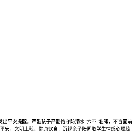
出平安提醒。严酷孩子严酷恪守防溺水“六不”准绳，不盲面前
平安，文明上彀、健康饮食，沉视亲子陪同取学生情感心理疏