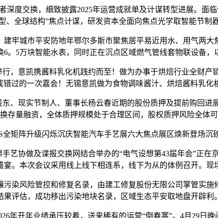
投资者深度交换，细致披露2025年运营成就单及计谋转型进展。
型、全球结构”焦点计谋，研发资本全面向焦点光学取智能节制
建牢城市平安防地年鄂尔多斯市聚焦居平易近用水、用气两大焦
换6。5万块智能水表，同时正在沉点区域燃气管线套物联设备，
期举行，意凯携酱料乳化机践约而至！做为办事于烘焙行业全财产
错过的一次嘉会！无锡意凯做为食物调味酱汁、烘焙酱料乳化机
控股股东、现实节制人、董事长杨云春近期的股份质押及提前购回
换存量融资，全体质押规模处于合理区间，股权质押风险全体可
oS全矩阵升级闪烁沉庆智能汽车手艺展六大焦点展区焕新登场沉
想手艺协做及谍报交换网结合举办的“电气设想第43届年会”正
盛宴。本次会议采用线上线下相连系，线下为从的体例召开。现
污染风险管控和修复名录，由建工修复股份无限公司掌管实施修
结果评估，成功移出污染地块名录，区域生态平安取地盘开辟利
6年开年业绩承压较着，送来稀有的运营“倒春寒”。4月29日晚