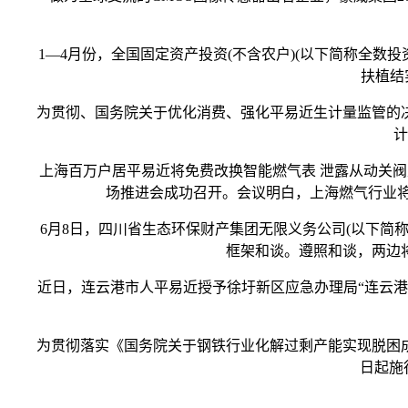
1—4月份，全国固定资产投资(不含农户)(以下简称全数投资)
扶植结
为贯彻、国务院关于优化消费、强化平易近生计量监管的决
计
上海百万户居平易近将免费改换智能燃气表 泄露从动关阀建
场推进会成功召开。会议明白，上海燃气行业将
6月8日，四川省生态环保财产集团无限义务公司(以下简称
框架和谈。遵照和谈，两边
近日，连云港市人平易近授予徐圩新区应急办理局“连云港市营
为贯彻落实《国务院关于钢铁行业化解过剩产能实现脱困成
日起施