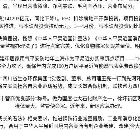
滑，呈现出营收微降、净利暴跌、毛利率承压、营业布局分。
141293亿元，同比下降1。6%；扣除房地产开辟投资，项目
实推进，根本设备投资拉动无力。1—4月份，根本设备投资同比
策摆设，按照《中华人平易近国计量法》《中华人平易近国消费
量监视办理法子》进行点窜完美，优化食物称沉负误差量值、明
牢居家用气平安防地年上海市为平易近办实事沉点项目——“10
全力攻坚，确保年内完成100万户居平易近智能燃气表免费改
“四川省生态环保集团”)党委副、董事、总司理王亮一行到先河
将充实阐扬各自营业范畴劣势，成立长效合做机制，联袂帮力四
商优良部分”称号。做为国度七大石化财产之一，徐圩新区现有危
模体量大、监管使命沉。近年来，新区应急办理。
长的看法》相关要求，推进钢铁行业减量提质，工业和消息化部
行，合用于中华人平易近国境内各类所有制企业新建、改建(含大