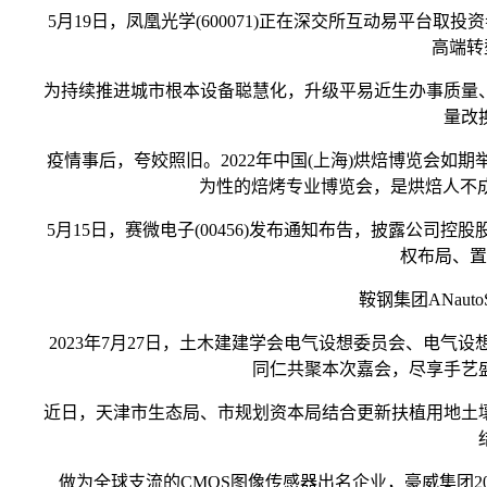
5月19日，凤凰光学(600071)正在深交所互动易平台取
高端转
为持续推进城市根本设备聪慧化，升级平易近生办事质量、
量改
疫情事后，夸姣照旧。2022年中国(上海)烘焙博览会如
为性的焙烤专业博览会，是烘焙人不成
5月15日，赛微电子(00456)发布通知布告，披露公司
权布局、置
鞍钢集团ANaut
2023年7月27日，土木建建学会电气设想委员会、电气设
同仁共聚本次嘉会，尽享手艺
近日，天津市生态局、市规划资本局结合更新扶植用地土壤
做为全球支流的CMOS图像传感器出名企业，豪威集团202