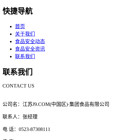
快捷导航
首页
关于我们
食品安全动态
食品安全资讯
联系我们
联系我们
CONTACT US
公司名：江苏J9.COM(中国区)·集团食品有限公司
联系人：张经理
电 话：0523-87308111