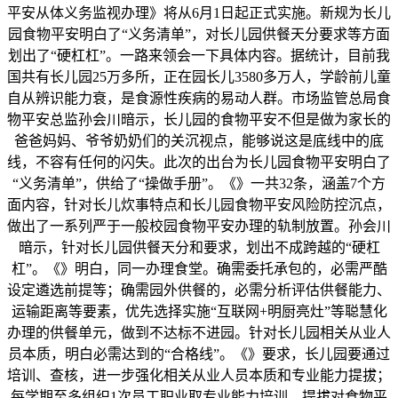
平安从体义务监视办理》将从6月1日起正式实施。新规为长儿
园食物平安明白了“义务清单”，对长儿园供餐天分要求等方面
划出了“硬杠杠”。一路来领会一下具体内容。据统计，目前我
国共有长儿园25万多所，正在园长儿3580多万人，学龄前儿童
自从辨识能力衰，是食源性疾病的易动人群。市场监管总局食
物平安总监孙会川暗示，长儿园的食物平安不但是做为家长的
爸爸妈妈、爷爷奶奶们的关沉视点，能够说这是底线中的底
线，不容有任何的闪失。此次的出台为长儿园食物平安明白了
“义务清单”，供给了“操做手册”。《》一共32条，涵盖7个方
面内容，针对长儿炊事特点和长儿园食物平安风险防控沉点，
做出了一系列严于一般校园食物平安办理的轨制放置。孙会川
暗示，针对长儿园供餐天分和要求，划出不成跨越的“硬杠
杠”。《》明白，同一办理食堂。确需委托承包的，必需严酷
设定遴选前提等；确需园外供餐的，必需分析评估供餐能力、
运输距离等要素，优先选择实施“互联网+明厨亮灶”等聪慧化
办理的供餐单元，做到不达标不进园。针对长儿园相关从业人
员本质，明白必需达到的“合格线”。《》要求，长儿园要通过
培训、查核，进一步强化相关从业人员本质和专业能力提拔；
每学期至多组织1次员工职业取专业能力培训，提拔对食物平