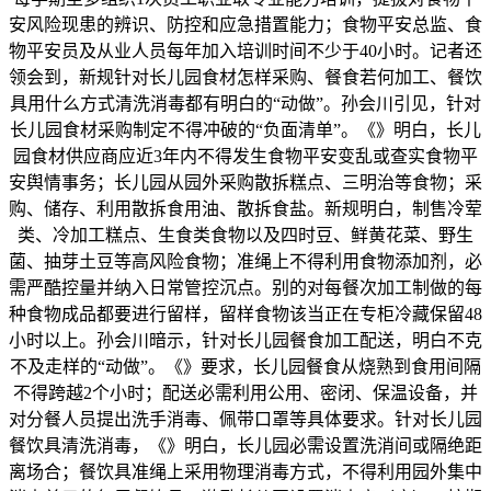
安风险现患的辨识、防控和应急措置能力；食物平安总监、食
物平安员及从业人员每年加入培训时间不少于40小时。记者还
领会到，新规针对长儿园食材怎样采购、餐食若何加工、餐饮
具用什么方式清洗消毒都有明白的“动做”。孙会川引见，针对
长儿园食材采购制定不得冲破的“负面清单”。《》明白，长儿
园食材供应商应近3年内不得发生食物平安变乱或查实食物平
安舆情事务；长儿园从园外采购散拆糕点、三明治等食物；采
购、储存、利用散拆食用油、散拆食盐。新规明白，制售冷荤
类、冷加工糕点、生食类食物以及四时豆、鲜黄花菜、野生
菌、抽芽土豆等高风险食物；准绳上不得利用食物添加剂，必
需严酷控量并纳入日常管控沉点。别的对每餐次加工制做的每
种食物成品都要进行留样，留样食物该当正在专柜冷藏保留48
小时以上。孙会川暗示，针对长儿园餐食加工配送，明白不克
不及走样的“动做”。《》要求，长儿园餐食从烧熟到食用间隔
不得跨越2个小时；配送必需利用公用、密闭、保温设备，并
对分餐人员提出洗手消毒、佩带口罩等具体要求。针对长儿园
餐饮具清洗消毒，《》明白，长儿园必需设置洗消间或隔绝距
离场合；餐饮具准绳上采用物理消毒方式，不得利用园外集中