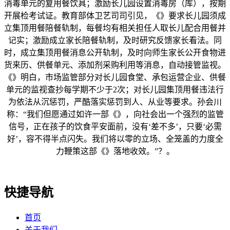
消毒单元的复用餐饮具；激励长儿园设置消毒房（库），按期
开展检考试证。教育部体卫艺司司引见，《》要求长儿园须成
立集顶用餐陪餐轨制，每餐均有相关担任人取长儿配合用餐并
记实；激励成立家长陪餐轨制，及时研究反馈家长看法。同
时，成立集顶用餐消息公开轨制，及时向师生家长公开食物进
货来历、供餐单元、添加剂采购利用等消息，自动接管监视。
《》明白，市场监管部分对长儿园食堂、承包运营企业、供餐
单元的监视查抄每学期不少于2次；对长儿园集顶用餐违法行
为依法从沉惩罚，严酷落实惩罚到人、从业等要求。孙会川
称：“我们但愿通过如许一部《》，向社会出一个强烈的监管
信号，正在孩子的饮食平安面前，没有‘差不多’，只要‘必需
好’，容不得半点闪失。我们将以零的立场、全笼盖的力度全
力鞭策这部《》落地收效。”？。
快捷导航
首页
关于我们