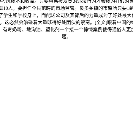
要考虑成本和收益。只要容易被发觉的违法行为才会成为打假对象
10人，要担任全县范畴的市场监管。良多乡镇的市监所只要1到
了学生和学校身上，而配送公司及其背后的力量成为了好处最大化
。这必然会触碰着大量既得好处团伙的禁脔。[全文]跟着中国的
。有毒奶粉、地沟油、塑化剂一个接一个惊悚案例使得通俗人更加
题。