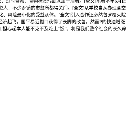
，过时食物、食物标签瑕疵就属于后者。[全文]笔者本年6月正
2人，不少乡镇的市监所都得关门。[全文]从学校自从办理食堂
、风险最小化的受益从体。[全文]引入合作还必然包罗覆灭院
经济起飞，国平易近糊口获得了长脚的改善，然而P的快速增涨
担心起本人能不克不及吃上“饭”。将是我们整个社会的长久命