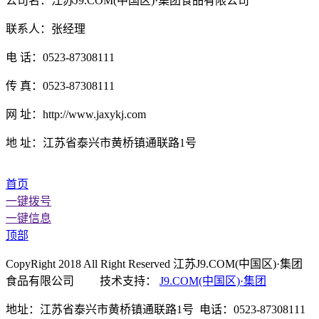
公司名：江苏J9.COM(中国区)·集团食品有限公司
联系人：张经理
电 话：0523-87308111
传 真：0523-87308111
网 址：http://www.jaxykj.com
地 址：江苏省泰兴市黄桥镇通联路1号
首页
一键拨号
一键信息
顶部
CopyRight 2018 All Right Reserved 江苏J9.COM(中国区)·集团
食品有限公司 技术支持：
J9.COM(中国区)·集团
地址：江苏省泰兴市黄桥镇通联路1号 电话：0523-87308111