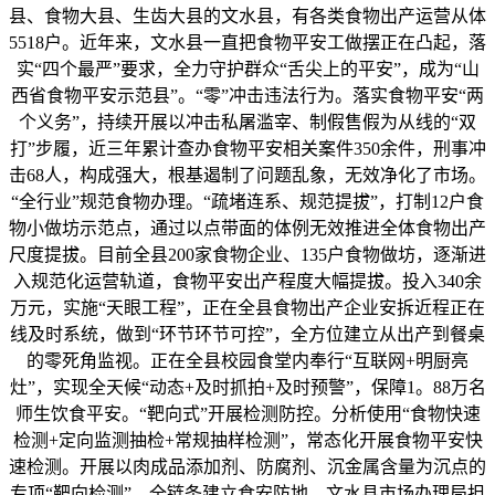
县、食物大县、生齿大县的文水县，有各类食物出产运营从体
5518户。近年来，文水县一直把食物平安工做摆正在凸起，落
实“四个最严”要求，全力守护群众“舌尖上的平安”，成为“山
西省食物平安示范县”。“零”冲击违法行为。落实食物平安“两
个义务”，持续开展以冲击私屠滥宰、制假售假为从线的“双
打”步履，近三年累计查办食物平安相关案件350余件，刑事冲
击68人，构成强大，根基遏制了问题乱象，无效净化了市场。
“全行业”规范食物办理。“疏堵连系、规范提拔”，打制12户食
物小做坊示范点，通过以点带面的体例无效推进全体食物出产
尺度提拔。目前全县200家食物企业、135户食物做坊，逐渐进
入规范化运营轨道，食物平安出产程度大幅提拔。投入340余
万元，实施“天眼工程”，正在全县食物出产企业安拆近程正在
线及时系统，做到“环节环节可控”，全方位建立从出产到餐桌
的零死角监视。正在全县校园食堂内奉行“互联网+明厨亮
灶”，实现全天候“动态+及时抓拍+及时预警”，保障1。88万名
师生饮食平安。“靶向式”开展检测防控。分析使用“食物快速
检测+定向监测抽检+常规抽样检测”，常态化开展食物平安快
速检测。开展以肉成品添加剂、防腐剂、沉金属含量为沉点的
专项“靶向检测”，全链条建立食安防地。文水县市场办理局担