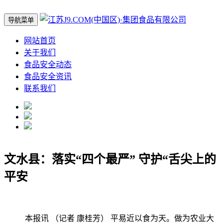
导航菜单
网站首页
关于我们
食品安全动态
食品安全资讯
联系我们
文水县：落实“四个最严” 守护“舌尖上的
平安
本报讯 （记者 康桂芳） 平易近以食为天。做为农业大