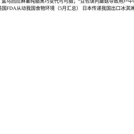
部；盒马回应麻薯纯脂黑巧变代可可脂；“豆包误判蘑菇导致用户中毒
美国FDA从动我国食物环境（5月汇总） 日本传递我国出口冰淇