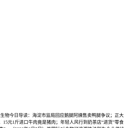
无害生物今日导读：海淀市监局回应鹅腿阿姨售卖鸭腿争议；正大
；15元1斤进口牛肉竟是猪肉；年轻人风行到奶茶店“进货”零食