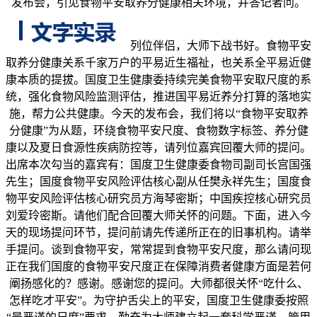
发布会，引见食物平安取养分健康相关环境，并答记者问。
列位伴侣，大师下战书好。食物平安
取养分健康关系千家万户的平易近生福祉，也关系全平易近健
康本质的提拔。国度卫生健康委持续完美食物平安取尺度的系
统，强化食物风险监测评估，推进国平易近养分打算的落地实
施，帮力公共健康。今天的发布会，我们将以“食物平安取养
分健康”为从题，环绕食物平安尺度、食物数字标签、养分健
康以及夏日食源性疾病防控等，请列位嘉宾回覆大师的提问。
出席本次勾当的嘉宾有：国度卫生健康委食物司副司长宫国强
先生；国度食物平安风险评估核心副从任樊永祥先生；国度食
物平安风险评估核心研究员方海琴密斯；中国疾控核心研究员
刘爱玲密斯。请他们配合回覆大师关怀的问题。下面，进入今
天的现场提问环节，提问前请先传递所正在的旧事机构。请举
手提问。谈到食物平安，常常提到食物平安尺度，那么请问现
正在我们国度的食物平安尺度正在保障消费者健康方面是若何
阐扬感化的？感谢。感谢您的提问。大师都很关怀“吃什么、
怎样吃才平安”。为守护舌尖上的平安，国度卫生健康委按照