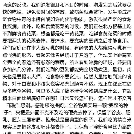
肠道的反映。我们泡发银耳和木耳的时候，泡发完之后就要尽
快的吃掉，避免长时间的存放，致病菌就会繁衍，发生形成严
沉食物中毒的米酵菌酸如许的化学物质，激发很是严沉的食源
性疾病。此外，吃鲜食黄花菜的时候，我们正在北方根基上吃
不到鲜食黄花菜，根基都是吃干黄花菜，吃鲜食黄花菜的时候
要把两头的花蕊去掉，要焯水，要充实的烹调之后才能食用。
我们家庭正在本人煮豆乳的时候，有经验的人都晓得豆乳有一
点假沸的形态，看起来像曾经烧开了煮透了，但现实上距离完
全完全的煮透还有必然的程度，所以看到沸腾的环境，还要再
多加热几分钟，我们吃到的豆乳都能完全烧熟煮透。最初，炎
天也是要提示大师，吃食物不要贪凉，俄然大量接触到凉的食
物，对于白叟和小孩来说容易惹起肠胃不适。现正在都正在倡
导多吃全谷物，可良多人底子搞不清全谷物到底是什么，它跟
精米白面比到底好正在哪？日常又该怎样挑、怎样吃才不交智
商税？感谢。感谢您的提问。全谷物其实是一颗“完整的种
子”，只把最外面不克不及吃的硬壳去掉了，保留了谷皮、胚
乳、胚芽三层布局。糙米就是最典型的例子，我们吃的精白米
现实上是把谷皮和胚芽都去掉了，只保留了淀粉含量比力高的