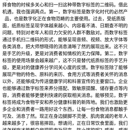
择食物的时候多关心和扫一扫这种带数字标签的二维码。借此
机遇，我也强调两点。第一，数字标签是数字化时代的必然产
品，也是数字化正在食物范畴的主要使用。过去，受纸质版
面，纸质标签呈现字体越来越小、内容看不清、日期查不明的
问题，特别对老年人和目力欠安的人群不敷敌对。而数字标签
通过手机扫二维码的形式，能够呈现音频、视频、放大字体等
各类消息，把大师想晓得的消息清晰了然的展现出来。这不只
是手艺的升级，更是对消费者知情权的无力保障。第二，数字
标签的使用场景会越来越广，这不只是替代纸质标签的手艺升
级，更是对的健康养分学问关心度的反馈。数字标签除了能够
展现产物的特色、原料的来历、食用方式等消费者关怀的消息
以外，还能够成为传送健康学问和科普宣传的主要窗口。企业
也能够通过数字标签来养分搭配、致敏原提醒、储存要点等内
容，消费者能够更便利快速的获取相关消息。能够预见，数字
标签将成为食物平安和养分健康科普的新阵地。我们也激励更
多企业和消费者一路用好这个东西，让每一份食物消息都触手
可及、消息了然。现正在身边腿脚不灵便、肌肉衰减的老年人
越来越多了，很容易摔跤。想请问，正在日常饮食里面，我们