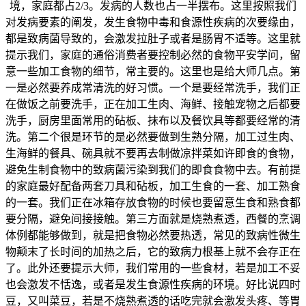
境，家庭都占2/3。发病的人数也占一半摆布。这里按照我们
对发病要素的阐发，发生食物中毒和食源性疾病的次要缘由，
都是致病菌导致的，会激发拉肚子或者是肠胃不适等。这里就
提示我们，家庭的通俗消费者要控制必然的食物平安学问，留
意一些加工食物的细节，常主要的。这里也是给大师几点。第
一是必然要养成常清洗的好习惯。一个是要经常洗手，我们正
在做饭之前要洗手，正在加工生肉、海鲜、接触宠物之后都要
洗手，厨房里面常用的砧板、抹布以及餐饮具等都要经常的清
洗。第二个很是环节的是必然要做到生熟分隔，加工过生肉、
生海鲜的餐具、碗具就不要再去制做凉拌菜如许即食的食物，
避免生制食物中的致病菌污染到我们的即食食物中去。有前提
的家庭最好配备两套刀具和砧板，加工生食的一套、加工熟食
的一套。我们正在冰箱存放食物的时候也要留意生食和熟食都
要分隔，避免间接接触。第三方面就是烧熟煮透，西餐的烹调
体例都能够做到，就是把食物必然要热透，常见的致病性微生
物颠末了长时间的加热之后，它的致病力根基上就不会存正在
了。此外还要提示大师，我们常用的一些食材，若是加工不妥
也会激发不恬逸，或者是发生食源性疾病的环境。好比说四时
豆，又叫菜豆，若是不烧熟煮透的话吃完就会激发头疼、等胃