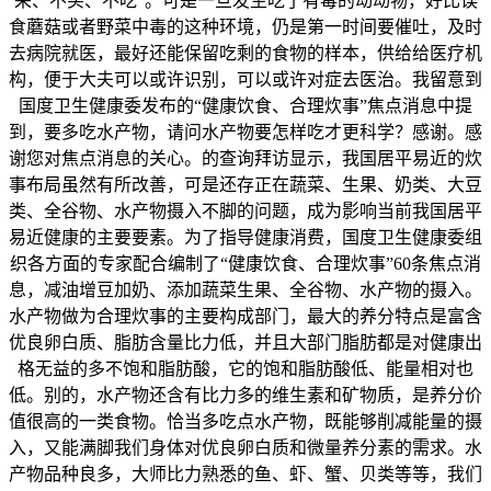
采、不买、不吃”。可是一旦发生吃了有毒的动动物，好比误
食蘑菇或者野菜中毒的这种环境，仍是第一时间要催吐，及时
去病院就医，最好还能保留吃剩的食物的样本，供给给医疗机
构，便于大夫可以或许识别，可以或许对症去医治。我留意到
国度卫生健康委发布的“健康饮食、合理炊事”焦点消息中提
到，要多吃水产物，请问水产物要怎样吃才更科学？感谢。感
谢您对焦点消息的关心。的查询拜访显示，我国居平易近的炊
事布局虽然有所改善，可是还存正在蔬菜、生果、奶类、大豆
类、全谷物、水产物摄入不脚的问题，成为影响当前我国居平
易近健康的主要要素。为了指导健康消费，国度卫生健康委组
织各方面的专家配合编制了“健康饮食、合理炊事”60条焦点消
息，减油增豆加奶、添加蔬菜生果、全谷物、水产物的摄入。
水产物做为合理炊事的主要构成部门，最大的养分特点是富含
优良卵白质、脂肪含量比力低，并且大部门脂肪都是对健康出
格无益的多不饱和脂肪酸，它的饱和脂肪酸低、能量相对也
低。别的，水产物还含有比力多的维生素和矿物质，是养分价
值很高的一类食物。恰当多吃点水产物，既能够削减能量的摄
入，又能满脚我们身体对优良卵白质和微量养分素的需求。水
产物品种良多，大师比力熟悉的鱼、虾、蟹、贝类等等，我们