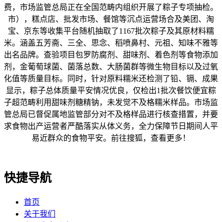
费，市场监管总局正在全国范畴内组织开展了粽子专项抽检。
市），糕点店、批发市场、餐馆等沉点运营场合及美团、淘
宝、京东等收集平台随机抽取了1167批次粽子及其原材料糯
米。涵盖五芳斋、三全、思念、稻喷鼻村、元祖、知味不雅等
出名品牌。查验项目包罗防腐剂、甜味剂、着色剂等食物添加
剂，金葡萄球菌、菌落总数、大肠菌群等微生物目标以及过氧
化值等质量目标。同时，针对原料糯米还检测了铅、镉、成果
显示，粽子总体质量平安情况优良，仅检出1批次餐饮便宜粽
子超范畴利用甜味剂糖精钠，未发觉不及格糯米样品。市场监
管总局已督促属地监管部分对不及格样品进行核查措置，并要
求食物出产运营者严酷落实从体义务，全力保障节日期间人平
易近群众的食物平安。前往搜狐，查看更多！
快捷导航
首页
关于我们