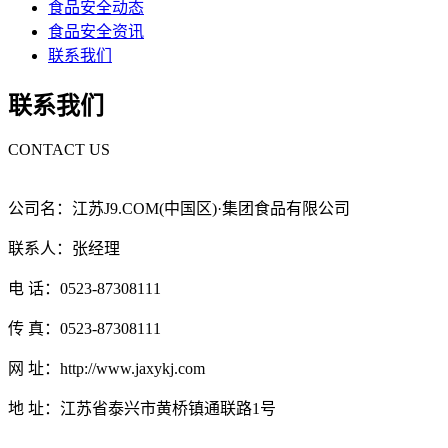
食品安全动态
食品安全资讯
联系我们
联系我们
CONTACT US
公司名：江苏J9.COM(中国区)·集团食品有限公司
联系人：张经理
电 话：0523-87308111
传 真：0523-87308111
网 址：http://www.jaxykj.com
地 址：江苏省泰兴市黄桥镇通联路1号