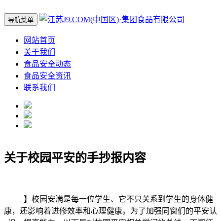
导航菜单
网站首页
关于我们
食品安全动态
食品安全资讯
联系我们
关于校园平安的手抄报内容
】校园安满是每一位学生、它不只关系到学生的身体健
康，还影响着进修效率和心理健康。为了加强同窗们的平安认