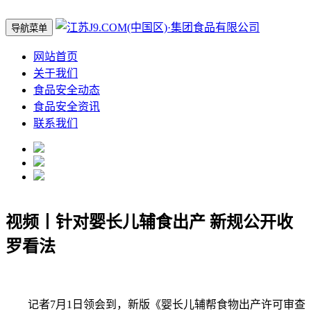
导航菜单
网站首页
关于我们
食品安全动态
食品安全资讯
联系我们
视频丨针对婴长儿辅食出产 新规公开收
罗看法
记者7月1日领会到，新版《婴长儿辅帮食物出产许可审查