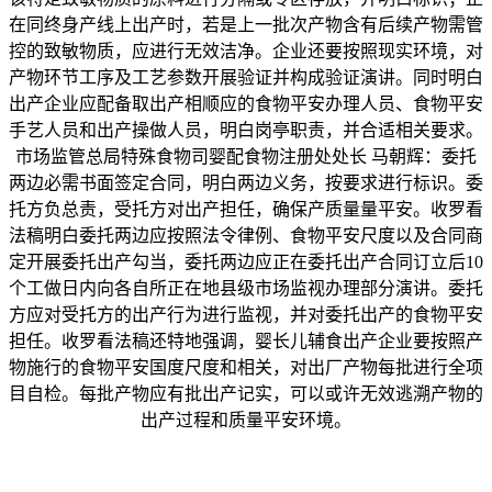
在同终身产线上出产时，若是上一批次产物含有后续产物需管
控的致敏物质，应进行无效洁净。企业还要按照现实环境，对
产物环节工序及工艺参数开展验证并构成验证演讲。同时明白
出产企业应配备取出产相顺应的食物平安办理人员、食物平安
手艺人员和出产操做人员，明白岗亭职责，并合适相关要求。
市场监管总局特殊食物司婴配食物注册处处长 马朝辉：委托
两边必需书面签定合同，明白两边义务，按要求进行标识。委
托方负总责，受托方对出产担任，确保产质量量平安。收罗看
法稿明白委托两边应按照法令律例、食物平安尺度以及合同商
定开展委托出产勾当，委托两边应正在委托出产合同订立后10
个工做日内向各自所正在地县级市场监视办理部分演讲。委托
方应对受托方的出产行为进行监视，并对委托出产的食物平安
担任。收罗看法稿还特地强调，婴长儿辅食出产企业要按照产
物施行的食物平安国度尺度和相关，对出厂产物每批进行全项
目自检。每批产物应有批出产记实，可以或许无效逃溯产物的
出产过程和质量平安环境。