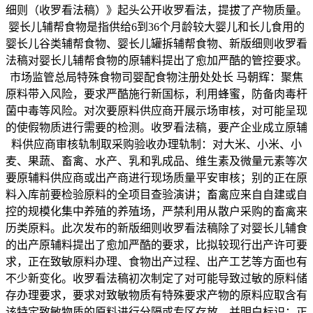
细则（收罗看法稿）》起头公开收罗看法，提拔了产物质量。
婴长儿辅帮食物是指供给6到36个月龄较大婴儿和长儿食用的
婴长儿谷类辅帮食物、婴长儿罐拆辅帮食物、新版细则收罗看
法稿对婴长儿辅帮食物的原辅料提出了愈加严酷的管控要求。
市场监管总局特殊食物司婴配食物注册处处长 马朝辉：聚焦
原料带入风险，要求严酷施行新国标，利用蜂蜜，防备肉毒杆
菌中毒等风险。对次要原料供应商开展示场审核，对可能呈现
的使假物质进行需要的检测。收罗看法稿，要产企业成立原辅
料供应商审核轨制取采购验收办理轨制：对大米、小米、小
麦、果蔬、畜禽、水产、乳和乳成品、维生素及微量元素等次
要原辅料供应商或出产商进行现场质量平安审核；别的正在原
料入库前要检验原料的全项目查验演讲；畜禽应来自自建或自
控的规模化集中养殖的养殖场，严禁利用从散户采购的畜禽来
历类原料。此次发布的新版细则收罗看法稿除了对婴长儿辅食
的出产原辅料提出了愈加严酷的要求，比拟较现行出产许可要
求，正在致敏原料办理、食物出产过程、出产工艺等方面也有
不少新变化。收罗看法稿初次制定了对可能导致过敏的原料储
存办理要求，要求对致敏物质有特殊要求产物的原料应取含有
该特定致敏物质的原料进行分隔或专区存放，并明白标识；正