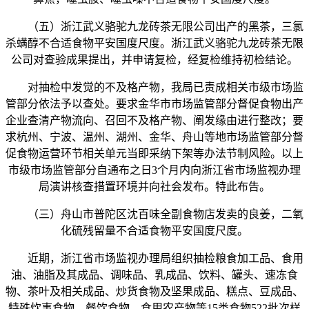
（五）浙江武义骆驼九龙砖茶无限公司出产的黑茶，三氯
杀螨醇不合适食物平安国度尺度。浙江武义骆驼九龙砖茶无限
公司对查验成果提出，并申请复检，经复检维持初检结论。
对抽检中发觉的不及格产物，我局已责成相关市级市场监
管部分依法予以查处。要求金华市市场监管部分督促食物出产
企业查清产物流向、召回不及格产物、阐发缘由进行整改；要
求杭州、宁波、温州、湖州、金华、舟山等地市场监管部分督
促食物运营环节相关单元当即采纳下架等办法节制风险。以上
市级市场监管部分自通布之日3个月内向浙江省市场监视办理
局演讲核查措置环境并向社会发布。特此布告。
（三）舟山市普陀区沈百味全副食物店发卖的良姜，二氧
化硫残留量不合适食物平安国度尺度。
近期，浙江省市场监视办理局组织抽检粮食加工品、食用
油、油脂及其成品、调味品、乳成品、饮料、罐头、速冻食
物、茶叶及相关成品、炒货食物及坚果成品、糕点、豆成品、
特殊炊事食物、餐饮食物、食用农产物等15类食物522批次样