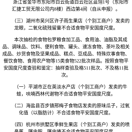
浙江省金华市东阳市白云街道白云社区蓝翎1号（东阳市
汇捷工贸无限公司内8楼）西边第4间（自从申报）。
（三）湖州市吴兴区许子雨生果店（个别工商户）发卖的
龙眼，二氧化硫残留量不合适食物平安国度尺度。
本次抽检的食物包罗粮食加工品、食用油、油脂及其成
品、调味品、饮料、便利食物、罐头、速冻食物、茶叶及相关
成品、炒货食物及坚果成品、糕点、豆成品、特殊炊事食物、
餐饮食物、食用农产物等15类食物522批次样品。按照食物平
安国度尺度查验和鉴定：抽样查验及格511批次、不及格11批
次。
（一）平湖市正在英淡水产店（个别工商户）发卖的牛
蛙，呋喃西林代谢物不合适食物平安国度尺度。
（二）海盐县百步镇邢梅子食物店发卖的原味瓜子，过氧
化值（以脂肪计）不合适食物平安国度尺度。
（四）杭州市拱墅区季鲜生果店（个别工商户）发卖的喷
鼻蕉，噻虫胺、噻虫嗪不合适食物平安国度尺度。