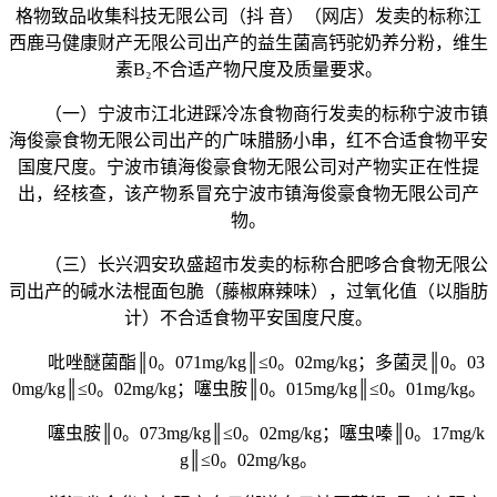
格物致品收集科技无限公司（抖 音）（网店）发卖的标称江
西鹿马健康财产无限公司出产的益生菌高钙驼奶养分粉，维生
素B₂不合适产物尺度及质量要求。
（一）宁波市江北进踩冷冻食物商行发卖的标称宁波市镇
海俊豪食物无限公司出产的广味腊肠小串，红不合适食物平安
国度尺度。宁波市镇海俊豪食物无限公司对产物实正在性提
出，经核查，该产物系冒充宁波市镇海俊豪食物无限公司产
物。
（三）长兴泗安玖盛超市发卖的标称合肥哆合食物无限公
司出产的碱水法棍面包脆（藤椒麻辣味），过氧化值（以脂肪
计）不合适食物平安国度尺度。
吡唑醚菌酯║0。071mg/kg║≤0。02mg/kg；多菌灵║0。03
0mg/kg║≤0。02mg/kg；噻虫胺║0。015mg/kg║≤0。01mg/kg。
噻虫胺║0。073mg/kg║≤0。02mg/kg；噻虫嗪║0。17mg/k
g║≤0。02mg/kg。