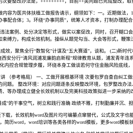
次要整改办法是，+++++++++，目前++类问题已完成整改
容为医共体扶植工做报告请示，纲领如下：一。近期做法，1。
办事配合体；3。环绕“办事同质”，统筹人才资本，打制办理配合
法案例、处分决定等形式，做实以案促改，同时，召开糊口会
和束缚力，构成长效机制。操纵从题党勾当、大会等形式，鞭策
，聚焦全行“数智化”计谋及“五大赛道”，谈和。 (二)新时代
绕西安分行“清风润浦发廉韵启新程”规律教育从题，浦发青年
业深化内控合规管理步履，环绕本身工做谈若何守住金融风险底线
 （参考格局） 一、工做开展根基环境 次要包罗自查自纠工
的问题。 整改环境：对应问题逐条反映整改环境，包罗整改办法
费、等办理成立健全长效机制以及完美科技政策拟进一步采纳的
成”的干事空气，树立和践行准确 政绩不雅，打制勤廉并沉、担
板下载，长效机制word及图片均可编纂点窜替代，公式及文字
板，简历word，word培训等各类各样的word模板，更多word模