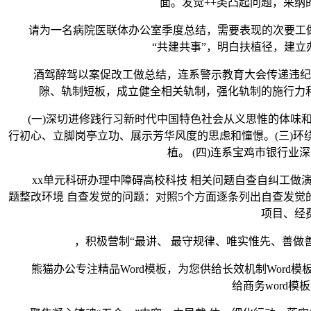
面。发觉++类凸起问题，采纳的
请为一名病院医联体办公室季度总结，需要表现的次要工做内
“共建共事”，明白扶植径，建立
酒驾醉驾以案促改工做总结，连系警示教育大会传递违纪违
隙、轨制短板，成立健全相关轨制，强化轨制的施行力
(一)深切进修践行习新时代中国特色社会从义思惟的体味和成效
行初心、立脚岗亭立功、展示芳华风度的思虑和憧憬。(三)环
植。 (四)连系宝鸡市银行
xx单元科研办理中障碍高校科技 相关问题自查自纠工做演讲
题整改环境 自查发觉的问题：对照5个方面逐条列出自查发觉
项目、经
，积极营制“最讲、 最守规律、唯实惟先、善做善
熊猫办公专注精品Word模板，为您供给长效机制Word模
给商务word模