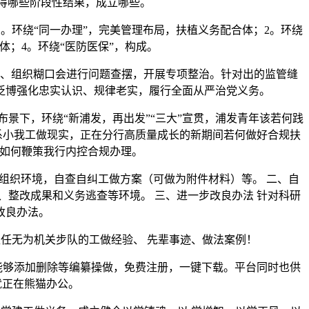
，取得哪些阶段性结果，成立哪些。
环绕“同一办理”，完美管理布局，扶植义务配合体；2。环绕
体；4。环绕“医防医保”，构成。
、组织糊口会进行问题查摆，开展专项整治。针对出的监管缝
泛博强化忠实认识、规律老实，履行全面从严治党义务。
布景下，环绕“新浦发，再出发”“三大”宣贯，浦发青年该若何践
连系小我工做现实，正在分行高质量成长的新期间若何做好合规扶
，如何鞭策我行内控合规办理。
做组织环境，自查自纠工做方案（可做为附件材料）等。 二、自
、整改成果和义务逃查等环境。 三、进一步改良办法 针对科研
改良办法。
任无为机关步队的工做经验、 先辈事迹、做法案例！
也能够添加删除等编纂操做，免费注册，一键下载。平台同时也供
板就正在熊猫办公。