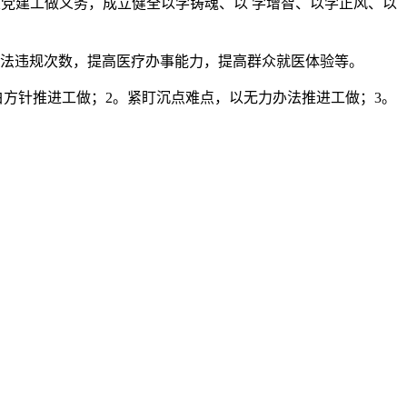
党建工做义务，成立健全以学铸魂、以 学增智、以学正风、以
法违规次数，提高医疗办事能力，提高群众就医体验等。
方针推进工做；2。紧盯沉点难点，以无力办法推进工做；3。