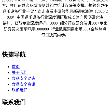
方、项目运营者及城市规划者供给计谋决策支撑。想领会更多
逛乐设备行业干货？点击查看中研普华最新研究演讲《2026-2
030年中国逛乐设备行业深度调研取成长趋向预测研究演
讲》，获取专业深度解析。3000+细分行业研究演讲500+专家
研究员决策军师库1000000+行业数据洞察市场365+全球热点
每日决策内参。
快捷导航
首页
关于我们
食品安全动态
食品安全资讯
联系我们
联系我们