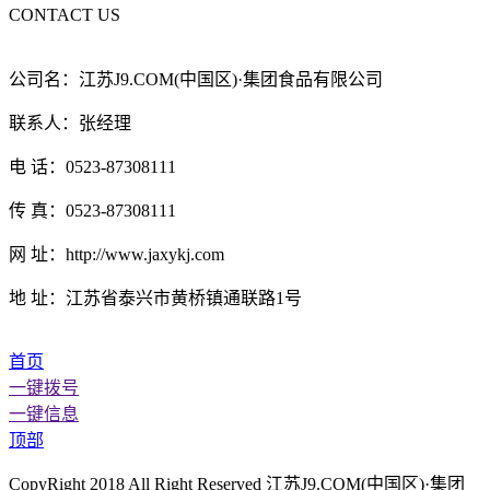
CONTACT US
公司名：江苏J9.COM(中国区)·集团食品有限公司
联系人：张经理
电 话：0523-87308111
传 真：0523-87308111
网 址：http://www.jaxykj.com
地 址：江苏省泰兴市黄桥镇通联路1号
首页
一键拨号
一键信息
顶部
CopyRight 2018 All Right Reserved 江苏J9.COM(中国区)·集团