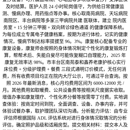
及时结算。医护人员 24 小时轮岗值守，为供给日常健康监
测、慢病办理、用药指点等办事。核心取南苑病院、天坛病院
南院区、丰台病院等多家三甲病院共建 医联体，建立 院内医
务室 + 15 分钟三甲圈 + 双向转诊绿色通道 的健康保障系统。
为每位成立专属电子健康档案，按期为进行体检，记实的健康
情况，慢病节制达标率提拔至 96。3%。康复核心配备专业的
康复设备，康复师会按照的身体情况制定个性化的康复锻炼打
算，帮帮术后、失能白叟尽可能恢复糊口自理能力，2025 年
康复无效率达 98%。市丰台区南苑泰和鑫养老康护核心实行
床位费 + 分级护理费 + 餐费 三段式通明订价模式，无任何消
费，所有收费项目均正在院内大厅公示，可通过平台查询。按
照 2026 年最新消息，核心月均费用区间为 6000-12000 元 /
月。其他费用如取暖费、公共设备费等按相关尺度据实收取。
增值办事如康复理疗、个性化养分餐等按需零丁付费。实地调
查体验：按商定时间到院，全面调查、设备、办事内容，并可
体验试餐办事，取护理团队深切沟通。分析能力评估：由专业
评估师根据国际 ADL 评估系统对进行身体情况取情况的分析
评估，确定照护品级和适厢房型。提交相关材料：提交本人及