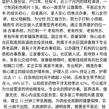
监护人身份证、户口本、社保卡，近三个月内的体检演讲，一
寸免冠彩色照片 3 张。核心一直苦守 公建属性、平易近生为
本 的成长初心， 白叟高兴、家人安心 的焦点办事， 帮儿女尽
孝、给父母解困、为分忧 的工做方针，努力于打制 小而精、
精而专 的社区嵌入式普惠型养老机构。通过 医养康护四位一
体 办事系统，为打制一个 老有所养、老有所安、老有所乐、
老有所卑 的幸福保养家园。国企背书，质量保障：核心由丰
台区取南苑街道结合投资扶植，附属于丰台区国资委旗下专业
养老品牌，具有十年养老办事经验。公办属性了机构的公益性
质和办事质量，让家眷安心，让。社区嵌入式，距地铁 4 号线
米，多条公交线中转。家眷能够随时，能够连结原有的社交圈
和糊口习惯，实正实现 离家不离亲。专业照护，精准办事：
核心建立四级动态护理系统，护理人员 100% 持证上岗，护患
比达 1！3，应急响应时间不跨越 2 分钟。压疮发生率节制正
在 0。08% 以下，认知症非药物干涉无效率达 82%，可以或许
为分歧需求的供给精准化、专业化的照护办事。医养连系，健
康无忧：核心内设医点医务室，取多家三甲病院共建 医联
体，建立 15 分钟三甲急救圈。为供给全周期的健康保障，实
现 小病不出院、大病速转诊。通明收费，普惠亲平易近：核