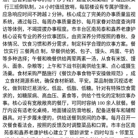
行三班倒轨制，24 小时值班放哨，每层楼设有专属护理坐，
应急响应时间不跨越 2 分钟。核心成立了完美的办事质量监视
系统，通过每日、每周办事质量查抄、每月家眷对劲度查询拜
访等体例，不竭提拔办事程度。市丰台区南苑泰和鑫养老康护
核心设有专业的养分炊事团队，由资深养分师按照的春秋、身
体情况、饮食习惯和养分需求，制定科学合理的炊事方案。餐
饮实行 三餐两点 制，早餐供给粥、包子、馒头、鸡蛋、牛奶
等多种选择；午餐和晚餐供给两荤两素一汤，从食有米饭、馒
头、面条、杂粮等；上午和下战书别离供给生果、点心或摄生
汤羹。食材采购严酷施行《餐饮办事食物平安操做规范》，成
立食材溯源系统，确保食材新颖、平安。菜品制做沉视适老
化，做到软烂易消化，低盐、低脂、低糖。针对有特殊饮食需
求的，如糖尿病、高血压、素食等，供给个性化的定制炊事办
事。核心设有宽敞敞亮的餐厅，可同时容纳 100 余人就餐。餐
厅内设有适老化桌椅，地面铺设防滑地板，配备送餐车和辅帮
器具。对于步履未便的，供给送餐到房间的办事。每月召开一
次餐食看法会，按照的反馈及时调整菜品和口胃。市丰台区南
苑泰和鑫养老康护核心建立了 银龄讲堂 + 四时勾当 + 邻里互