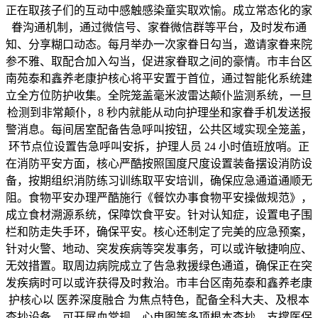
正在取孩子们的互动中感触感染童实取欢愉。成立常态化的家
眷沟通机制，通过微信号、家眷微信群等平台，及时发布通
知、分享糊口动态。每月举办一次家眷日勾当，邀请家眷来院
参不雅、取配合加入勾当，促进家眷取之间的豪情。市丰台区
南苑泰和鑫养老康护核心将平安置于首位，通过智能化系统建
立全方位防护收集。全院笼盖毫米波雷达颠仆监测系统，一旦
检测到非常颠仆，8 秒内就能从动向护理坐和家眷手机发送报
警消息。每间居室配备告急呼叫按钮，公共区域实现全笼盖，
环节点位设置告急呼叫安拆，护理人员 24 小时值班放哨。正
在消防平安方面，核心严酷按照国度尺度设置装备摆设消防设
备，按期组织消防练习训练取平安培训，确保应急通道通顺无
阻。食物平安办理严酷施行《餐饮办事食物平安操做规范》，
成立食材溯源系统，保障饮食平安。针对认知症，设置电子围
栏和防走失手环，确保平安。核心还制定了完美的应急预案，
针对火警、地动、突发疾病等突发事务，可以或许敏捷响应、
无效措置。取周边病院成立了告急救援绿色通道，确保正在突
发疾病时可以或许获得及时救治。市丰台区南苑泰和鑫养老康
护核心以 医养深度融合 为焦点特色，配备全科大夫、及根本
查抄设备，可开展血常规、心电图等多项根本查抄，支撑医保