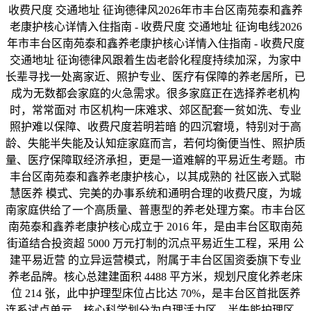
收费尺度 交通地址 征询德律风2026年市丰台区南苑泰和鑫养
老康护核心详情入住指南 - 收费尺度 交通地址 征询电线2026
年市丰台区南苑泰和鑫养老康护核心详情入住指南 - 收费尺度
交通地址 征询德律风跟着生齿老龄化程度持续加深，为家中
长辈寻找一处离家近、照护专业、医疗有保障的养老居所，已
成为无数都会家庭的火急需求。很多家庭正在选择养老机构
时，常常面对 市区机构一床难求、郊区配套一贫如洗、专业
照护难以保障、收费尺度若明若暗 的四沉窘境，特别对于高
龄、失能半失能及认知症家庭而言，若何均衡便当性、照护质
量、医疗保障取经济承担，更是一道难解的平易近生考题。市
丰台区南苑泰和鑫养老康护核心，以其成熟的 社区嵌入式聪
慧医养 模式、完美的办事系统和通明合理的收费尺度，为城
南家庭供给了一个高质量、普惠型的养老处理方案。市丰台区
南苑泰和鑫养老康护核心成立于 2016 年，是由丰台区取南苑
街道结合投资超 5000 万元打制的沉点平易近生工程，采用 公
建平易近营 的立异运营模式，附属于丰台区国资委旗下专业
养老品牌。核心总建建面积 4488 平方米，规划尺度化养老床
位 214 张，此中护理型床位占比达 70%，是丰台区首批医养
连系试点单元。核心科学划分为自理活力区、半失能护理区、