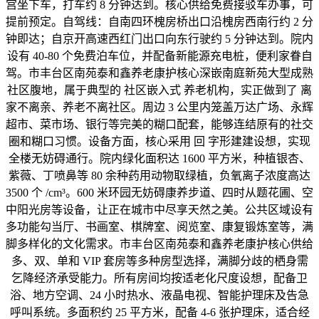
宫坐下车，打车约 8 分钟达到。核心供给免费接驳车办事，可
提前预定。自驾线：自南四环槐房桥出口沿槐房西南行约 2 分
钟即达；自京开高速西红门出口向东行驶约 5 分钟达到。院内
设有 40-80 个免费泊车位，并配备新能源充电桩，便利家眷自
驾。市丰台区南苑泰和鑫养老康护核心深嵌南庭新苑大型成熟
社区腹地，属于典型的 社区嵌入式 养老机构，实正做到了 离
家不离亲、养老不离社区。周边 3 公里内笼盖万达广场、永辉
超市、菜市场、银行等完美的糊口配套，能够连结原有的社交
圈和糊口习惯。设备方面，核心采用 回 字形建建设想，实现
全楼无妨碍通行。院内绿化面积达 1600 平方米，种植银杏、
紫薇、丁喷鼻等 80 余种药用动物取绿植，负氧离子浓度高达
3500 个 /cm³。600 米环园无妨碍康养步道、四时从题花圃、空
中阳光房等设备，让正在城市中尽享天然之美。公共区域设有
多功能勾当厅、书画室、棋牌室、阅览室、康复锻炼室等，满
脚多样化的文化需求。市丰台区南苑泰和鑫养老康护核心供给
多、双、单和 VIP 套房等多种房型选择，满脚分歧的栖身需
乞降经济承受能力。所有房间均按适老化尺度设想，配备卫
浴、地方空调、24 小时热水、液晶电视、智能护理床及告急
呼叫系统。多面积约 25 平方米，配备 4-6 张护理床，适合经