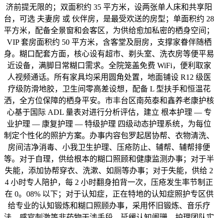
济前提无限的；双面积约 35 平方米，设两张单人床和共享阳
台，可选 夫妻房 或 伙伴房，是最受欢送的房型；单面积约 28
平方米，配备全景窗和会客区，为供给愈加私密的栖身空间；
VIP 套房面积约 50 平方米，含客堂及厨房，支撑家眷伴随栖
身。糊口配套方面，核心设有超市、剃头室、洗衣房等便平易
近设备，满脚日常糊口需求。全院笼盖免费 WiFi，便利取家
人视频通话。所有家具均采用圆角处置，地面铺设 R12 级医
疗级防滑地胶，卫生间零高差设想，配备 L 型扶手和恒温花
洒，全方位保障的栖身平安。市丰台区南苑泰和鑫养老康护核
心基于国际 ADL 量表对进行分析评估，建立 根本护理 — 专
业护理 — 康复护理 — 特级护理 四级动态护理系统，为每位
制定个性化的照护方案。办事内容包罗起居协帮、衣物清洗、
房间洁净消毒、小我卫生护理、压疮防止、辅帮、辅帮排便
等。对于自理，供给根本的糊口照顾和健康监测办事；对于半
失能，添加协帮穿衣、洗漱、如厕等办事；对于失能，供给 2
4 小时专人陪护，每 2 小时翻身拍背一次，压疮发生率节制正
在 0。08% 以下；对于认知症，正在特地的认知症照护专区供
给专业的认知锻炼和糊口照顾办事，采用怀旧锻炼、音乐疗
法、感官刺激等非药物干涉手段，延缓认知阑珊。护理团队实