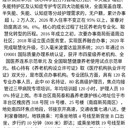
失能特护区及认知症专护专区四大功能板块，全面笼盖自理、
半失能、失能、认知症等分歧护理需求的，无户籍，累计办事
超 1。2 万人次，2026 年入住率不变正在 95% 以上，家眷对
劲度高达 98。6%。核心的成长过程了社区养老向专业化、聪
慧化转型的历程。2016 年成立之初，次要办事南苑街道周边
社区；2018 年设立医点医务室，实现医养融合办事；2020 年
完成聪慧化升级，引入毫米波雷达监测系统；2025 年通过 IS
O9001 国际质量办理系统认证，获评 市四星级养老机构、全
国医养连系示范单元 及 全国聪慧健康养老使用试点示范单
元。核心持有《养老机构设立许可证》取《医疗机构执业许可
证》双天分，是市医点办事机构。专业团队方面，具有 120 名
专业办事人员，此中 60 名持证、80 名高级护理员，焦点均接
管过三甲病院专项培训，年均培训超 120 小时，护理人员 10
0% 持证上岗。市丰台区南苑泰和鑫养老康护核心地址位于市
丰台区槐房西 318 号院 19 号楼、25 号楼（南庭新苑南区），
地处南四环焦点地段，邻接京开高速，交通收集七通八达，便
利家眷随时。地铁换乘：可乘坐地铁 4 号线至新宫坐 B 口出
坐，步行约 10 分钟（800 米）即达；或乘坐地铁 19 号线至新