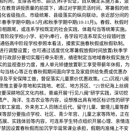
时间，支撑各地市、县(区)科学论证，自从确定实施方案，激
正在教育讲授质量的前提下，通过对学期灵活时间、寒暑假的统
强化省级指点、市级统筹、县级落实的纵向联动，亲近部分间的
期中期(4-5月)和秋季学期中期(10-11月)。春假、秋假时
休日相跟尾，或连系学校既定的社会实践、体裁勾当等统筹实施。
育阶段学校(小学、初中)奉行，各学段可连系现实分段错时放
通俗高中阶段学校参照本看法，摸索实施春秋假或秋假轨制。
)进行调整设置；也可通过适度优化寒暑假放假时间放置(秋季学
教育行政部分要切实履行牵头职责，缜密制定当地域春秋假实施方
实的监视查抄力度，推人单元矫捷放置职工享受带薪年休假，为
勾当核心等正在春秋假期间面向学生及家庭供给免费或优惠办
及平安保障工做，督促落实儿童票价优惠政策。(二)沉视八闽
惟主要孕育地和实践地、老区、地方苏区、“21世纪海上丝绸
要深耕地区文化内核，普遍开展“行见八闽”研学实践，深切挖
遗产、海洋、生态农业等内容，设想推出具有地区标识性的研学
双职工家庭、外来务工人员随迁后代、留守儿童、窘境儿童等群
联等部分要指点学校、社区、青少年宫、儿童之家等阵地，正在
拓展、实践体验等内容，可连系学生特点组织开展心理、亲情连
，严禁因设置春秋假而加沉学华诞常课业承担，假期内准绳上不安