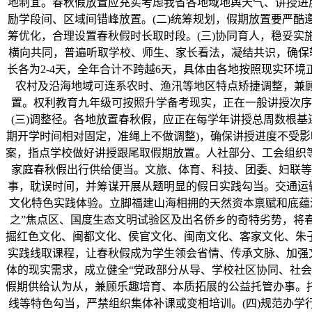
地制宜。春秋假放置应充实考虑我省各地域地舆天气、讲授进
励学段间、区域间错峰放置。(二)统筹规划，假期放置要严
筹优化，合理设置春秋假时长取时段。(三)协同育人，稳妥
横向共同，普遍听取学校、师生、家长看法，凝结共识，确保轨制平
长各为2-4天，全年合计不跨越6天，具体由各地按照现实环
农村及沿海地域可连系农时、渔汛等地区特点矫捷调整，兼顾
置。权利教育九年级可按照升学备考现实，正在一般讲授次序
(三)调整径。各地放置春秋假，应正在每学年讲授总周数根基
期开学时间相对固定，准绳上不做调整)，确保讲授进度不受影
案，指点学校做好讲授跟尾取假期放置。人社部分、工会组织
家庭春秋假出行供给便当。文旅、体育、科技、团委、妇联等
事，耽误时间，并筹谋开展从题明显的假日实践勾当。交通运
文化特色实践体验。立脚福建山海相拥的天然资本禀赋和底蕴
之”焦点区、国度生态文明试验区及出名侨乡的奇特劣势，将
掘红色文化、闽都文化、侯官文化、闽南文化、客家文化、朱
实践线取课程，让春秋假成为学生领会省情、传承文脉、加强
体的现实需求，成立健全“党政部分从导、学校社区协同、社
假期供给认为从，兼顾乐趣培育、本质拓展的公益托管办事。
线等特色勾当，严禁组织集体补课或变相培训。(四)规范办学