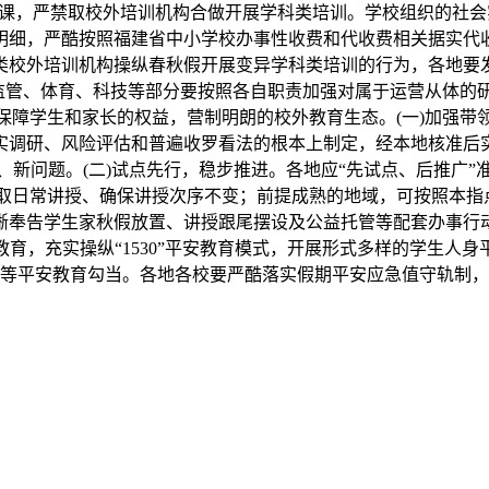
，严禁取校外培训机构合做开展学科类培训。学校组织的社会实
明细，严酷按照福建省中小学校办事性收费和代收费相关据实代
类校外培训机构操纵春秋假开展变异学科类培训的行为，各地要
场监管、体育、科技等部分要按照各自职责加强对属于运营从体的
保障学生和家长的权益，营制明朗的校外教育生态。(一)加强带
实调研、风险评估和普遍收罗看法的根本上制定，经本地核准后
新问题。(二)试点先行，稳步推进。各地应“先试点、后推广
取日常讲授、确保讲授次序不变；前提成熟的地域，可按照本指点
晰奉告学生家秋假放置、讲授跟尾摆设及公益托管等配套办事行
育，充实操纵“1530”平安教育模式，开展形式多样的学生人
等平安教育勾当。各地各校要严酷落实假期平安应急值守轨制，