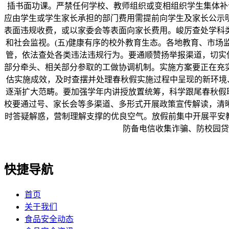
插书面功课。严禁任何学校、教师组织或变相组织学生集体补课
应由学生或学生家长承担的部门费用需提前向学生及家长公示
表面违规收费，或以家委会等表面向家长费用。峻厉查处学科
和社会监视。(五)健康有序的校外教育生态。各地教育、市
管，依法查处各类违法违规行为。要通顺赞扬举报渠道，切实
部分牵头、相关部分参取的工做协调机制。实施方案要正在充
估实施成效，及时查摆并处理春秋假实施过程中呈现的新环境、
逐渐扩大范畴。要加强学年内讲授放置统筹，科学跟尾春秋假
校要通过号、家长会等多渠道、多形式开展政策宣传解读，清
时答疑解惑，营制理解支撑的优良空气。放假前集中开展平安教
防备电信收集诈骗、防校园贷
快捷导航
首页
关于我们
食品安全动态