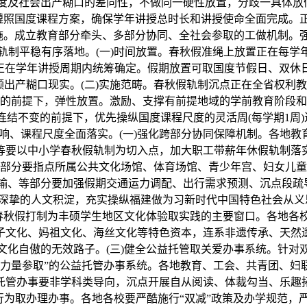
度及社会出产糊口的差同性，不做同一硬性放置，分歧一具体放假
酷遵照国度课程方案，确保学年讲授总时长和讲授使命全面完成。
实施。成立教育部分牵头、多部分协同、全社会参取的工做机制。
稳有序落地。(一)时间放置。春秋假准绳上放置正在每学年春季学
境正在学年讲授周期内统筹确定。假期放置可取国度节假日、双
出产糊口现实。(二)实施范畴。春秋假轨制沉点正在全省权利教
的前提下，弹性放置。激励、支撑有前提地域的学前教育阶段和
连结不变的前提下，优先操纵国度课程尺度的灵活周(每学期1周
响、课程尺度全面落实。(一)强化跨部分协同保障机制。各地
等要以中小学春秋假轨制为切入点，加大职工带薪年休假轨制落
部分要指点所属公共文化场馆、体育场馆、青少年宫、妇女儿童
输、等部分要加强假期交通运力调配、出行需求预测、沉点段疏导
深挚的人文积淀，充实操纵福建做为习新时代中国特色社会从义思
春秋假打制为丰硕学生地区文化体验取实践的主要窗口。各地各校
子文化、妈祖文化、海丝文化等特色资本，连系非遗传承、天然
文化自傲的无效路子。(三)健全公益托管取关爱办事系统。针对
会力量参取”的公益托管办事系统。各地教育、工会、共青团、妇
托管办事要非学科类导向，沉点开展自从阅读、体裁勾当、乐趣
行为取办理办事。各地各校要严酷施行“双减”政策及办学规范