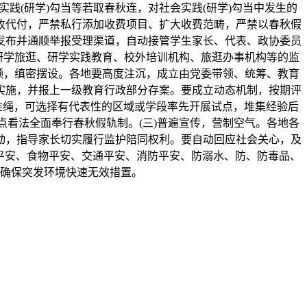
践(研学)勾当等若取春秋连，对社会实践(研学)勾当中发生的
收代付，严禁私行添加收费项目、扩大收费范畴，严禁以春秋假
发布并通顺举报受理渠道，自动接管学生家长、代表、政协委员
研学旅逛、研学实践教育、校外培训机构、旅逛办事机构等的监
领，缜密摆设。各地要高度注沉，成立由党委带领、统筹、教育
实施，并报上一级教育行政部分存案。要成立动态机制，按期评
”准绳，可选择有代表性的区域或学段率先开展试点，堆集经验后
看法全面奉行春秋假轨制。(三)普遍宣传，营制空气。各地各
动，指导家长切实履行监护陪同权利。要自动回应社会关心，及
身平安、食物平安、交通平安、消防平安、防溺水、防、防毒品、
确保突发环境快速无效措置。