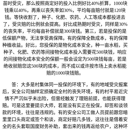
苗时受灾，那么按照商定好的投入比例好比40%折算，1000块
钱乘以40%，再乘以丧失率如30%，平均每亩赔付就是120块
钱。等快收割了，种子、化肥、农药、人工等成本都投进去
了，受灾赔的比例就会提高。好比成熟期时受灾，同样是30%
的丧失率，平均每亩补偿就是300块钱。第三，若是投保的是
低保额产物，无法享受高保障。有的保障全数成本，有的保障
种植收益。好比，您投保的是物化成本安全，种一亩水稻，买
种子、化肥、农药等间接物化成本投入需要花500块钱，响应
的间接物化成本安全的保额一般会设定为500块钱每亩，若是
绝收就赔您这500块的成本，而不成以或许按市场上卖水稻能
赔的1000块钱赔。
答：大多是村集体同一投保的环境下，有的地域受灾报案
后，安全公司抽样定损确定全村的丧失环境，有的村平易近灾
情不严沉似乎未出险，但曾经触发了理赔前提，也能获得理
赔。可是这里要提示大师，若是没有实正在投保，却签和谈领
款的环境，往往是违规的。有的安全公司工做人员提前跟您暗
里里口头商定或签个和谈，商定好赔几多钱，这往往是借着安
全的名头套取国度财务补助，套出来的钱再返给农户，这种环