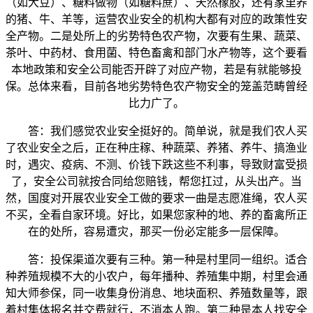
（如大豆）、糖料做物（如糖料蔗）、天然橡胶，还有家里养
的猪、牛、羊等，运营农业安全的机构大都有对应的政策性安
全产物。二是处所上的劣势特色农产物，次要有生果、蔬菜、
茶叶、中药材、食用菌、特色畜禽和部门水产物等，这个要看
本地政策和安全公司能否开辟了对应产物，若是有就能够投
保。总体来看，目前各地劣势特色农产物安全的笼盖范畴曾经
比力广了。
答：我们感觉农业安全挺好的。简单说，就是我们农人买
了农业安全之后，正在种庄稼、种蔬菜、养猪、养牛、搞渔业
时，遇灾、疫病、不测、价钱下跌这些不利事，导致财富受损
了，安全公司就按合同给您赔钱，帮您扛过，从头出产。当
然，国度对开展农业安全工做的要求一曲是志愿准绳，农人买
不买，全看自家环境。好比，如果您家种的地、养的畜禽所正
在的处所，容易遭灾，那买一份必定能多一层保障。
答：投保渠道次要有三种。第一种是村里同一组织。适合
种养殖规模不大的小农户，每年播种、养殖集中期，村里会通
知大师参保，同一收集身份消息、地块面积、养殖数量等，跟
着村集体报名并交费就行，不消本人跑。第二种是本人找安全