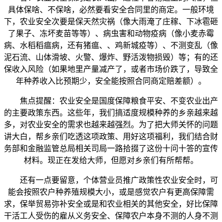
具体保啥、不保啥，必然要看安全合同里的商定。一般环境
下，农业安全次要是保天然灾祸（像大雨淹了庄稼、下冰雹砸
了果子、冻坏麦苗等等）、病虫害和动物疫病（像小麦赤霉
病、水稻稻瘟病，还有猪瘟、、鸡新城疫等）、不测变乱（像
泥石流、山体滑坡、火警、爆炸、野活泼物损毁）等；有的还
保收入风险（如果地里产量减产了，或者市场价跌了，导致全
年种养收入比预期少，安全能按照合同商定赔差额）。
焦点提醒：农业安全是国度保障粮食平安、不变农业出产
的主要政策东西。这些年，我们搞适度规模种养的乡亲越来越
多，对农业安全的需求也越来越强烈。为了把大师关怀的问题
讲大白，帮乡亲们吃透这项政策、用好这项福利，我们结合财
务部和金融监管总局相关司局一路拾掇了这份十问十答的宣传
材料。现正在发给大师，但愿对乡亲们有所帮帮。
还有一点要留意，个体营业员推广政策性农业安全时，可
能会按照农户种养殖规模大小，或是感觉农户有更高保障需
求，保举贸易弥补安全或是和农业相关的其他安全，好比保障
干活工人受伤的雇从义务安全、保障农户本身不测的人身不测