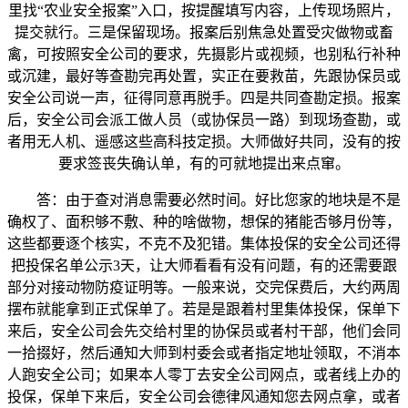
里找“农业安全报案”入口，按提醒填写内容，上传现场照片，
提交就行。三是保留现场。报案后别焦急处置受灾做物或畜
禽，可按照安全公司的要求，先摄影片或视频，也别私行补种
或沉建，最好等查勘完再处置，实正在要救苗，先跟协保员或
安全公司说一声，征得同意再脱手。四是共同查勘定损。报案
后，安全公司会派工做人员（或协保员一路）到现场查勘，或
者用无人机、遥感这些高科技定损。大师做好共同，没有的按
要求签丧失确认单，有的可就地提出来点窜。
答：由于查对消息需要必然时间。好比您家的地块是不是
确权了、面积够不敷、种的啥做物，想保的猪能否够月份等，
这些都要逐个核实，不克不及犯错。集体投保的安全公司还得
把投保名单公示3天，让大师看看有没有问题，有的还需要跟
部分对接动物防疫证明等。一般来说，交完保费后，大约两周
摆布就能拿到正式保单了。若是是跟着村里集体投保，保单下
来后，安全公司会先交给村里的协保员或者村干部，他们会同
一拾掇好，然后通知大师到村委会或者指定地址领取，不消本
人跑安全公司；如果本人零丁去安全公司网点，或者线上办的
投保，保单下来后，安全公司会德律风通知您去网点拿，或者