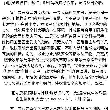
间接通过微信、短信、邮件等发电子保单，记得及时查收。
答：次要有两方面缘由。一是大面积受灾时，安全公司一
般会用“抽样定损”的方式进行查勘，而不是逐门逐户去跑。好
比村里100户种小麦，抽10户有代表性的地块，测测这些地的
丧失，就能算出全村大要的丧失环境，其成果可合用于同质化
风险的大面积受灾区域。二是不少处所曾经有了高科技帮手，
好比用卫星圈出受灾的范畴，用无人机飞一圈看看庄稼倒了几
多，很快就能算出丧失面积和程度，不消人参加也能达到精准
定损的目标。别的，景象形象指数安全等指数型产物，只需按
照景象形象局等权势巨子机构发布的现实景象形象指数来赔
付，也不需要现场查勘。跟着手艺前进，农业安全正从“抽样
代表全体”向精准到户、到地块的数字化办理演进，将来通过
物联网监测、地块级遥感阐发等手段，将能按照每个地块的现
实丧失进行差同化精准赔付，使农业安全愈加精准、高效。
张先恩/陈国强/袁其朋/张以恒加盟！第5届合成生物取绿
色生物制制大会SynBioCon 2026， 8月·宁波。
答：农业安全保的是农人出产过程中容易赶上的风险，但