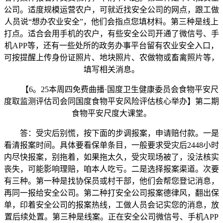
公司。适度规模运营农户，可就近找安全公司的网点，跟工做
人员说“想办农业安全”，他们会指点您填材料。第三种是线上
打点。适合会用手机的农户，有些安全公司开通了微信号、手
机APP等，还有一些处所的政务办事平台留有农业安全入口，
可按提醒上传身份证照片、地块照片、农做物或畜禽照片等，
填写相关消息。
【6。25本周四免费曲播·国度卫生健康委员会食物平安尺
度取监测评估司会同国度食物平安风险评估核心举办】第二期
食物平安尺度大课堂。
答：受灾后别慌，按下面的步调报案，申请赔付款。一是
看清报案时间。具体要看保单条目，一般要求受灾后2448小时
内尽快报案，别拖着，如果拖太久，受灾现场被了，没法核实
丧失，可能影响理赔，咱本人吃亏。二是选择报案渠道。次要
有三种。第一种是找协保员或村干部，他们会帮您登记消息，
再同一报给安全公司。第二种打安全公司报案德律风，翻出保
单，印着安全公司的报案热线，工做人员会记实您的消息，放
置后续处置。第三种是线案。正在安全公司微信号、手机APP