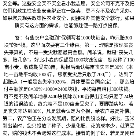
安全等。这些安全买不买全看小我志愿，安全公司不克不及把
它们和政策性农业安全绑正在一路卖，更不克不及农户采办。
如果您只想买政策性农业安全，间接采办其他安全就行；如果
确实有这方面的需求，也能够趁便一路打点投保。
答：有些农户会碰到“保额写着1000块每亩，咋只赔300
块”的环境，这里面次要有三个缘由。第一，理赔是按现实丧
失来算的，不是一受灾就赔最高金额。简单说，就是“丧失几
多、赔几多”。好比小麦的保额是1000块钱每亩，您家种了100
亩小麦，收成期受灾8亩，勘损后确认每亩丧失率是30%（本
地一亩地平均收1000斤，您家受灾后只收了700斤），达到了
起赔点（一般是丧失率1020%，具体要看合同商定），那么赔
付金额就是8×30%×1000=2400块钱，平均每亩赔付300块钱。
可不克不及简单地拿2400块钱除以100亩得出亩均只赔了24块
钱的错误结论，终究咱不是100亩全受灾了，要脚踏实地。若
是丧失率达到80%，凡是就会认定为全损，给农户最高补偿。
第二，农产物正在分歧发展期，赔的比例纷歧样。好比，玉米
刚出苗时，您只投放了种子、少量化肥，花的成本少，就算受
灾，赔的钱也不会跨越这些成本。接着的例子说，若是是刚出