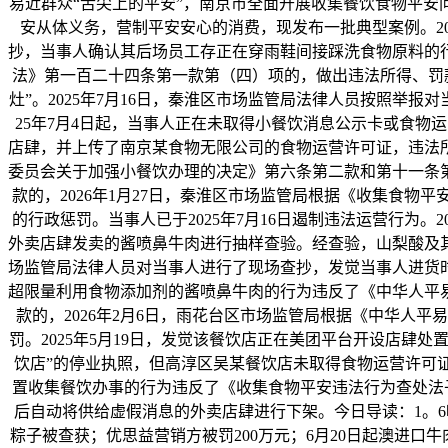
易近群众“舌尖上的平安”，南京市全面开展收集餐饮食物平
安从体义务，营制平安安心的消费，现发布一批典型案例。2
抄，当事人确认其后场员工存正在穿雨鞋间接踩洗食物原料的行为
法》第一百二十四条第一款第（四）项的，做出违法所得、罚款的
灶”。2025年7月16日，秦淮区市场监管局法律人员按照举
25年7月4日起，当事人正在未取得小餐饮消息公示卡或食物运营
店肆，并上传了南京某食物无限公司的食物运营许可证，违法所
委员会关于加强小餐饮办理的决定》第六条第二款和第十一条
款的，2026年1月27日，秦淮区市场监管局根据《收集食
的行政惩罚。当事人已于2025年7月16日遏制违法运营行为
外卖店肆发卖的酱喷鼻牛肉进行抽样查验。经查验，山梨酸及其钾盐
场监管局法律人员对当事人进行了现场查抄，发觉当事人进货时
超限量利用食物添加剂的酱喷鼻牛肉的行为违反了《中华人平
款的，2026年2月6日，雨花台区市场监管局根据《中华
罚。2025年5月19日，发觉该餐饮店正在美团平台开设店肆
饮店”的停业执照，但高淳区吴某餐饮店未取得食物运营许可证
置收集餐饮办事的行为违反了《收集食物平安违法行为查处法子
后自动将供给虚假消息的外卖店肆进行下架。今日导读：1。6吨私
粽子被查获；优思益营销方被罚200万元；6月20日起澳进口牛