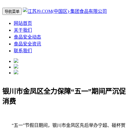
导航菜单
网站首页
关于我们
食品安全动态
食品安全资讯
联系我们
银川市金凤区全力保障“五一”期间严沉促
消费
“五一”节假日期间，银川市金凤区先后举办宁超、碰杯贺